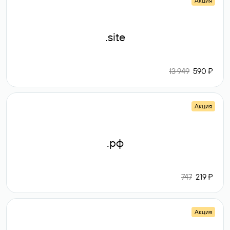
Акция
.site
13 949
590 ₽
Акция
.рф
747
219 ₽
Акция