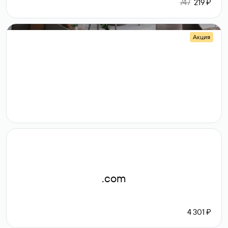
747
219 ₽
Акция
.shop
14 982
189 ₽
.com
4 301 ₽