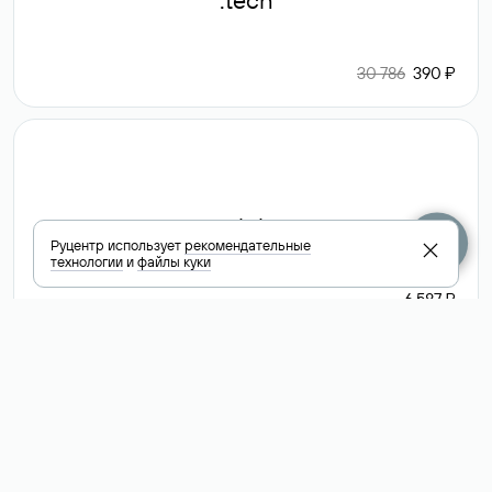
.tech
30 786
390 ₽
.club
Руцентр использует
рекомендательные
технологии
и
файлы куки
6 587 ₽
Посмотреть
все доменные
зоны