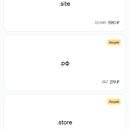
.site
13 949
590 ₽
Акция
.рф
747
219 ₽
Акция
.store