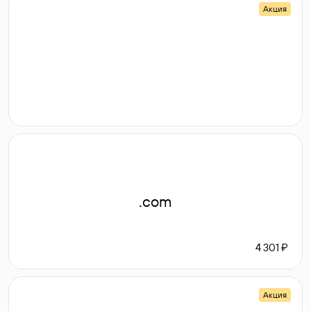
Акция
.shop
14 982
189 ₽
.com
4 301 ₽
Акция