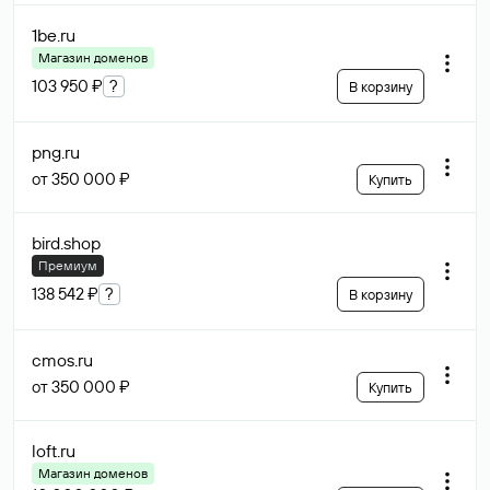
1be
.ru
Магазин доменов
103 950 ₽
?
В корзину
png
.ru
от 350 000 ₽
Купить
bird
.shop
Премиум
138 542 ₽
?
В корзину
cmos
.ru
от 350 000 ₽
Купить
loft
.ru
Магазин доменов