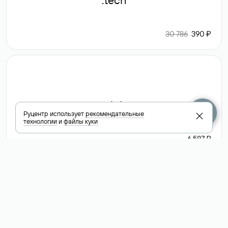
.tech
30 786
390 ₽
.club
Руцентр использует
рекомендательные
технологии
и
файлы куки
6 587 ₽
Посмотреть
все доменные
зоны