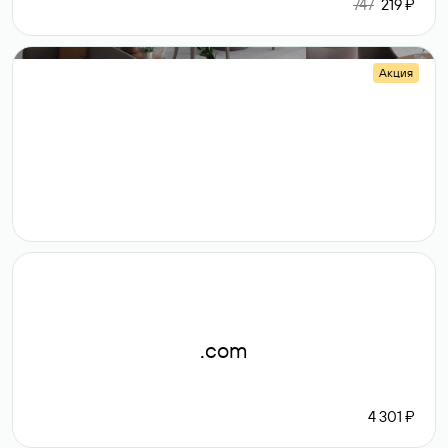
747
219 ₽
Акция
.shop
14 982
189 ₽
.com
4 301 ₽