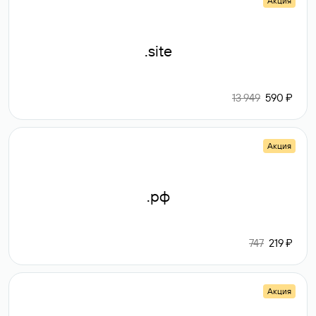
Акция
.site
13 949
590 ₽
Акция
.рф
747
219 ₽
Акция