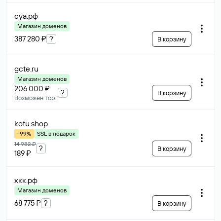
суа
.рф
Магазин доменов
387 280 ₽
?
В корзину
gcte
.ru
Магазин доменов
206 000 ₽
?
В корзину
Возможен торг
kotu
.shop
-99%
SSL в подарок
14 982 ₽
?
В корзину
189 ₽
хкк
.рф
Магазин доменов
68 775 ₽
?
В корзину