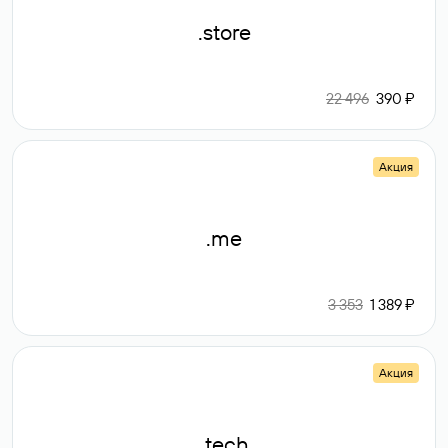
.store
22 496
390 ₽
Акция
.me
3 353
1 389 ₽
Акция
.tech