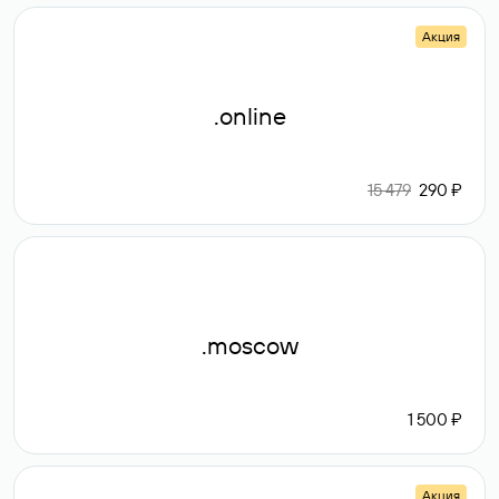
Акция
.online
15 479
290 ₽
.moscow
1 500 ₽
Акция