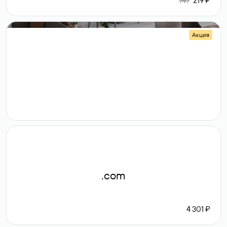
747
219 ₽
Акция
.shop
14 982
189 ₽
.com
4 301 ₽