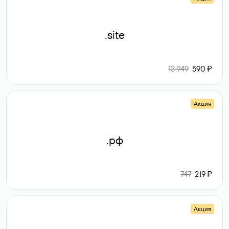
.site
13 949
590 ₽
Акция
.рф
747
219 ₽
Акция