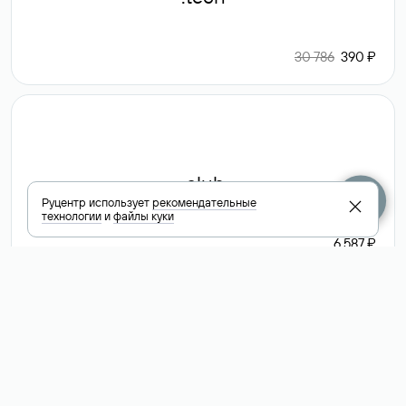
30 786
390 ₽
.club
Руцентр использует
рекомендательные
технологии
и
файлы куки
6 587 ₽
Посмотреть
все доменные
зоны