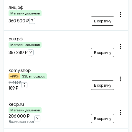
лиц
.рф
Магазин доменов
360 500 ₽
?
В корзину
рвв
.рф
Магазин доменов
387 280 ₽
?
В корзину
komy
.shop
-99%
SSL в подарок
14 982 ₽
?
В корзину
189 ₽
kecp
.ru
Магазин доменов
206 000 ₽
?
В корзину
Возможен торг