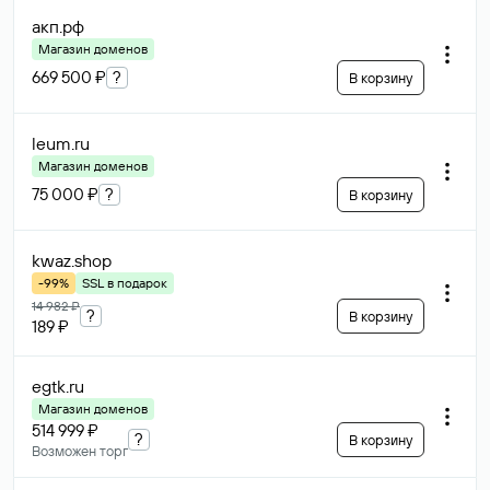
акп
.рф
Магазин доменов
669 500 ₽
?
В корзину
leum
.ru
Магазин доменов
75 000 ₽
?
В корзину
kwaz
.shop
-99%
SSL в подарок
14 982 ₽
?
В корзину
189 ₽
egtk
.ru
Магазин доменов
514 999 ₽
?
В корзину
Возможен торг