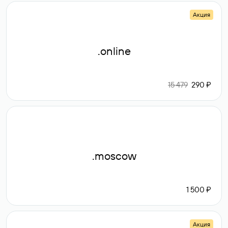
Акция
.online
15 479
290 ₽
.moscow
1 500 ₽
Акция