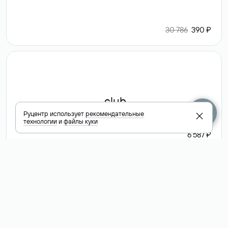
30 786
390 ₽
.club
Руцентр использует
рекомендательные
технологии
и
файлы куки
6 587 ₽
Посмотреть
все доменные
зоны