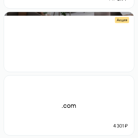
Акция
.shop
14 982
189 ₽
.com
4 301 ₽