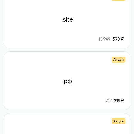
.site
13 949
590 ₽
Акция
.рф
747
219 ₽
Акция