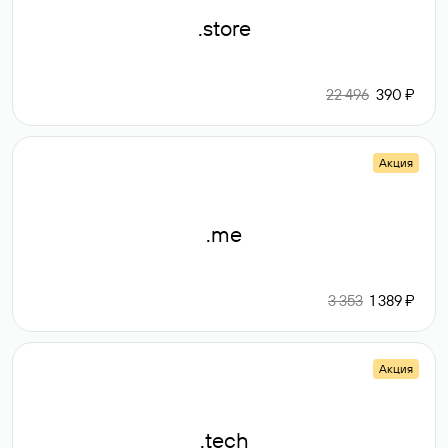
.store
22 496
390 ₽
Акция
.me
3 353
1 389 ₽
Акция
.tech