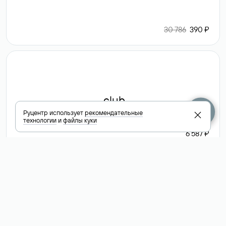
30 786
390 ₽
.club
Руцентр использует
рекомендательные
технологии
и
файлы куки
6 587 ₽
Посмотреть
все доменные
зоны