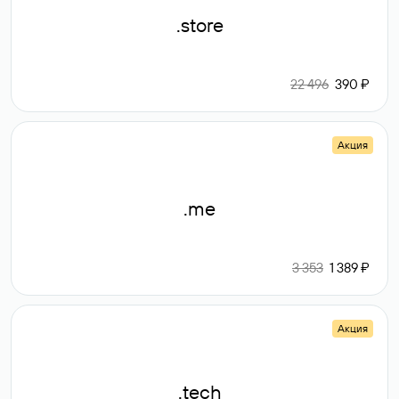
.store
22 496
390 ₽
Акция
.me
3 353
1 389 ₽
Акция
.tech