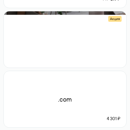
Акция
.shop
14 982
189 ₽
.com
4 301 ₽