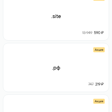
.site
13 949
590 ₽
Акция
.рф
747
219 ₽
Акция