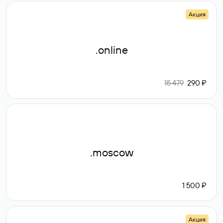
Акция
.online
15 479
290 ₽
.moscow
1 500 ₽
Акция