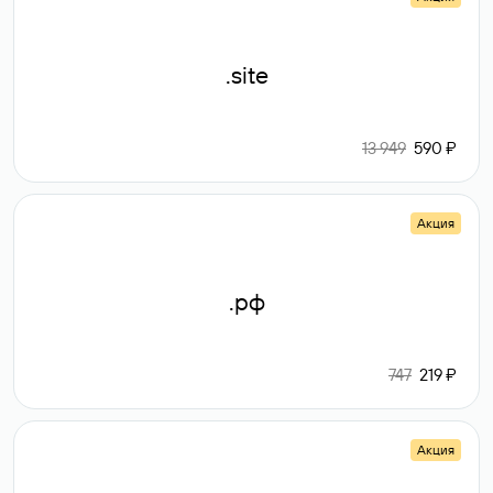
.site
13 949
590 ₽
Акция
.рф
747
219 ₽
Акция