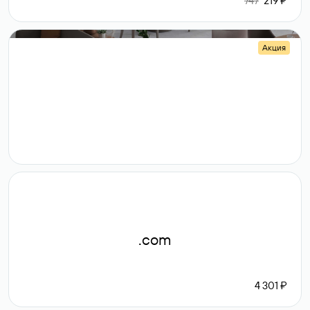
747
219 ₽
Акция
.shop
14 982
189 ₽
.com
4 301 ₽