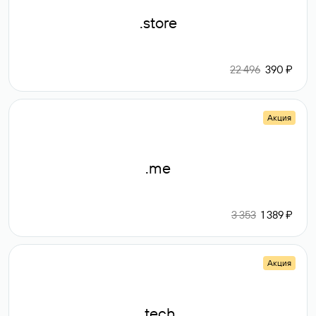
.store
22 496
390 ₽
Акция
.me
3 353
1 389 ₽
Акция
.tech