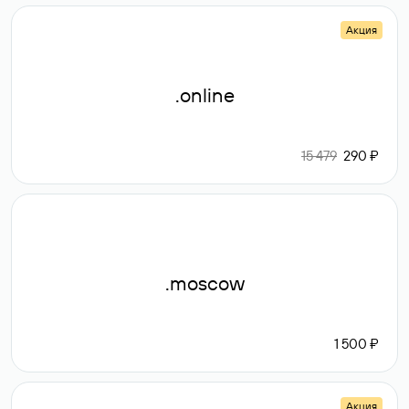
Акция
.online
15 479
290 ₽
.moscow
1 500 ₽
Акция