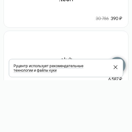
30 786
390 ₽
.club
Руцентр использует
рекомендательные
технологии
и
файлы куки
6 587 ₽
Посмотреть
все доменные
зоны