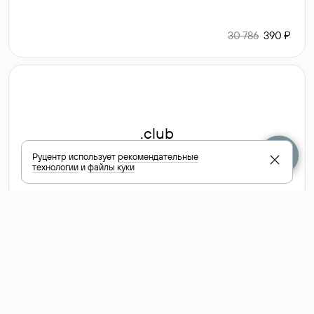
30 786
390 ₽
.club
Руцентр использует
рекомендательные
технологии
и
файлы куки
6 587 ₽
Посмотреть
все доменные
зоны