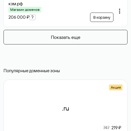
кзм
.рф
Магазин доменов
206 000 ₽
?
В корзину
Показать еще
Популярные доменные зоны
Акция
.ru
747
219 ₽