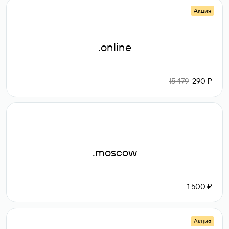
Акция
.online
15 479
290 ₽
.moscow
1 500 ₽
Акция