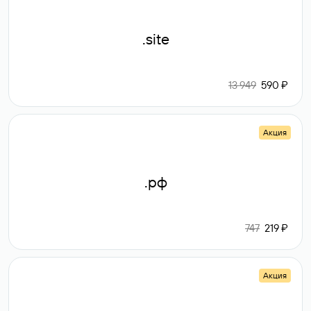
.site
13 949
590 ₽
Акция
.рф
747
219 ₽
Акция