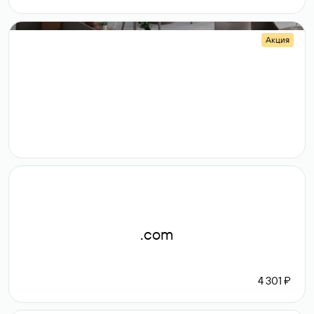
Акция
.shop
14 982
189 ₽
.com
4 301 ₽