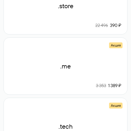
.store
22 496
390 ₽
Акция
.me
3 353
1 389 ₽
Акция
.tech