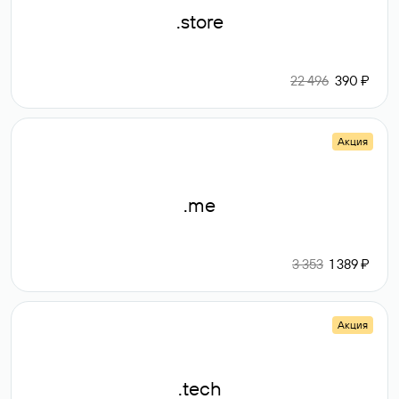
.store
22 496
390 ₽
Акция
.me
3 353
1 389 ₽
Акция
.tech