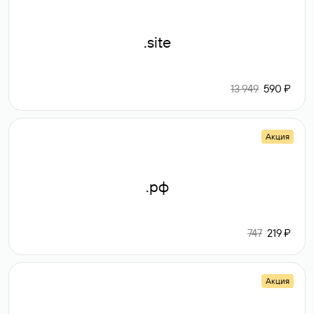
.site
13 949
590 ₽
Акция
.рф
747
219 ₽
Акция