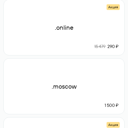
Акция
.online
15 479
290 ₽
.moscow
1 500 ₽
Акция