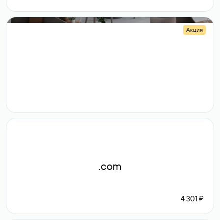
Акция
.shop
14 982
189 ₽
.com
4 301 ₽