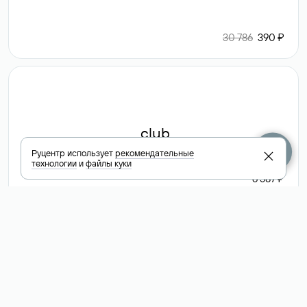
30 786
390 ₽
.club
Руцентр использует
рекомендательные
технологии
и
файлы куки
6 587 ₽
Посмотреть
все доменные
зоны