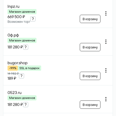
lnpz
.ru
Магазин доменов
669 500 ₽
?
В корзину
Возможен торг
0ф
.рф
Магазин доменов
181 280 ₽
?
В корзину
bugor
.shop
-99%
SSL в подарок
14 982 ₽
?
В корзину
189 ₽
0523
.ru
Магазин доменов
181 280 ₽
?
В корзину