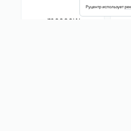
Руцентр использует
ре
.moscow
1 500 ₽
Акция
.me
3 353
1 389 ₽