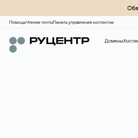
Обя
Помощь
Чтение почты
Панель управления хостингом
Домены
Хости
Регистрация до
Более 700 зон для выбора имени сайта.