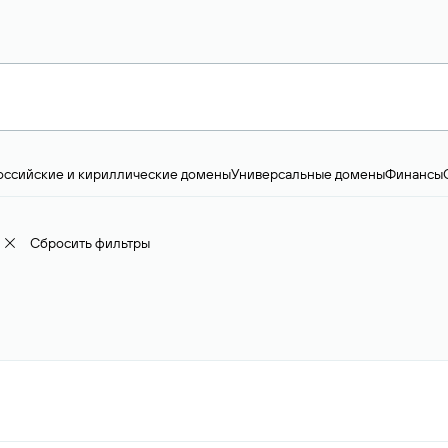
оссийские и кириллические домены
Универсальные домены
Финансы
ство и технологии
Общество и политика
IT
Географические домены
Пр
доменов
18+
Корпоративные домены
Наука, образование и карьера
Искус
ижимость
Семья, хобби, интересы
Реклама и консалтинг
Фото и видео
Е
Сбросить фильтры