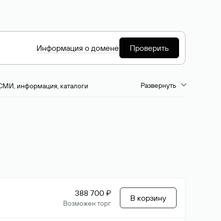
Информация о домене
Проверить
Развернуть
СМИ, информация, каталоги
емиум-домены
Путешествия и туризм
ство, развлечения
Кино, музыка, тв
да, напитки, рестораны
Цвета
388 700 ₽
В корзину
Возможен торг