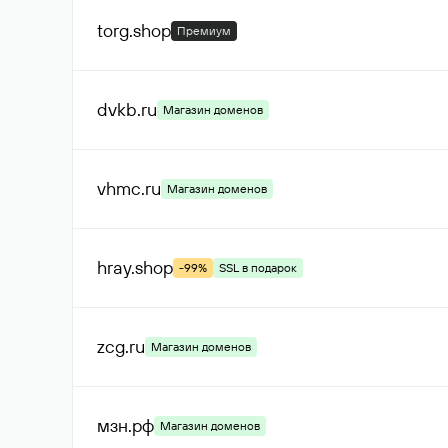
torg
.shop
Премиум
dvkb
.ru
Магазин доменов
vhmc
.ru
Магазин доменов
hray
.shop
-99%
SSL в подарок
zcg
.ru
Магазин доменов
мзн
.рф
Магазин доменов