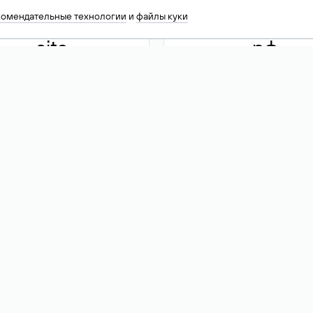
комендательные технологии
и
файлы куки
.site
.рф
13 949
590 ₽
74
Акция
.tech
.club
30 786
390 ₽