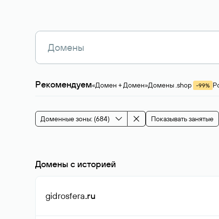
Рекомендуем
«Домен + Домен»
Домены .shop
Р
-99%
Магазины, услуги
Мода и стиль
Производ
Зарубежные домены
Каталог магазина 
Здоровье и спорт
Строительство и недв
Доменные зоны: (684)
Показывать занятые
События и мероприятия
Домены с историей
gidrosfera
.ru