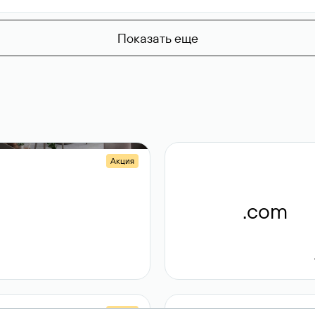
Показать еще
Акция
.shop
.com
14 982
189 ₽
Акция