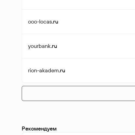
ooo-locas
.ru
yourbank
.ru
rion-akadem
.ru
Рекомендуем