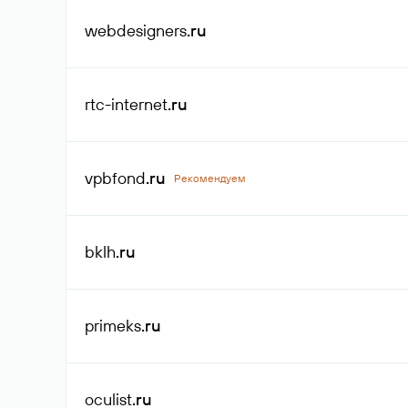
webdesigners
.ru
rtc-internet
.ru
vpbfond
.ru
Рекомендуем
bklh
.ru
primeks
.ru
oculist
.ru