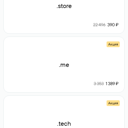
.store
22 496
390 ₽
Акция
.me
3 353
1 389 ₽
Акция
.tech