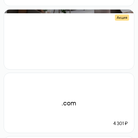
Акция
.shop
14 982
189 ₽
.com
4 301 ₽