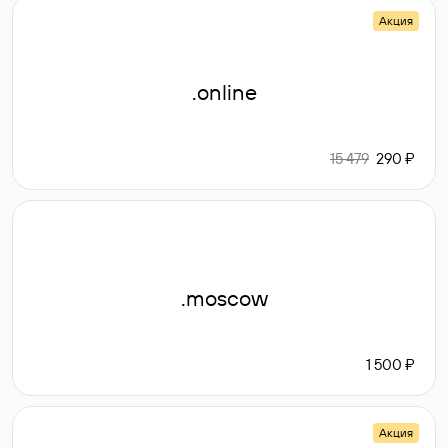
Акция
.online
15 479
290 ₽
.moscow
1 500 ₽
Акция