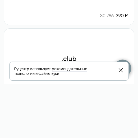
30 786
390 ₽
.club
Руцентр использует
рекомендательные
технологии
и
файлы куки
6 587 ₽
Посмотреть
все доменные
зоны