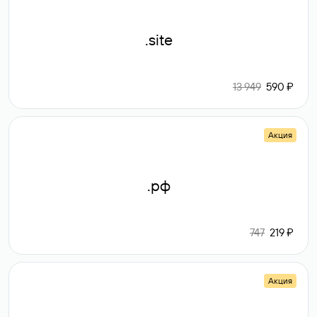
.site
13 949
590 ₽
Акция
.рф
747
219 ₽
Акция