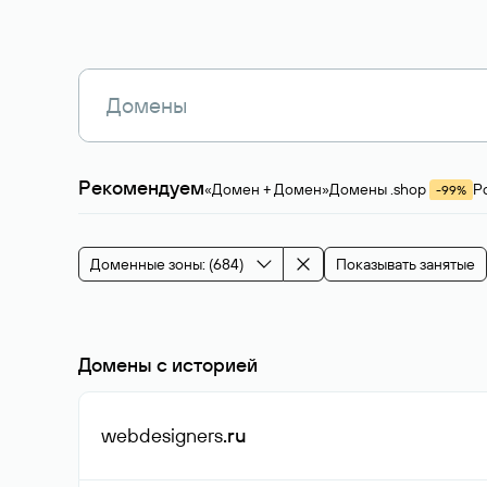
Рекомендуем
«Домен + Домен»
Домены .shop
Р
-99%
Магазины, услуги
Мода и стиль
Производ
Зарубежные домены
Каталог магазина 
Здоровье и спорт
Строительство и недв
Доменные зоны: (684)
Показывать занятые
События и мероприятия
Домены с историей
webdesigners
.ru