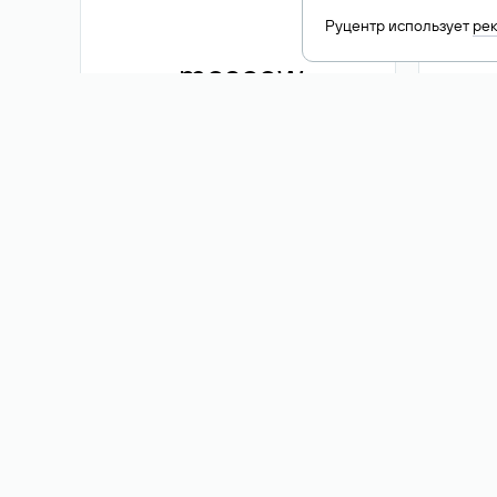
Руцентр использует
ре
.moscow
1 500 ₽
Акция
.me
3 353
1 389 ₽