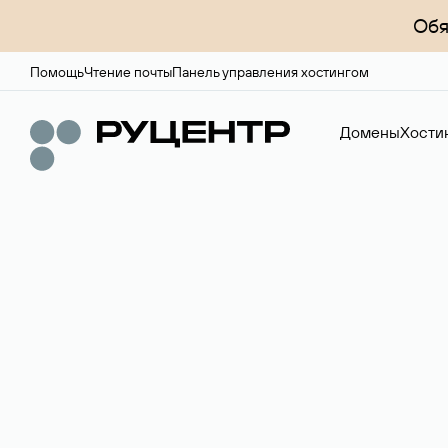
Обя
Помощь
Чтение почты
Панель управления хостингом
Домены
Хости
Регистрация до
Более 700 зон для выбора имени сайта.