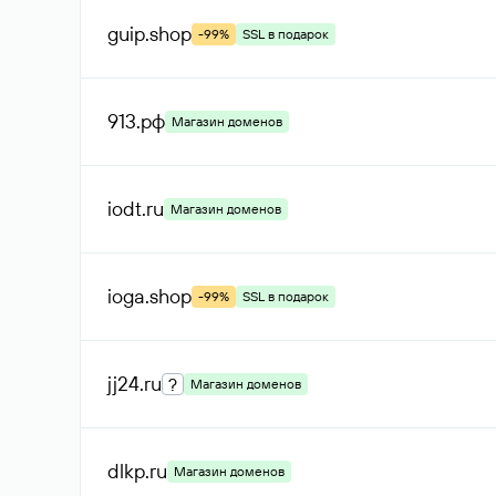
guip
.shop
-99%
SSL в подарок
913
.рф
Магазин доменов
iodt
.ru
Магазин доменов
ioga
.shop
-99%
SSL в подарок
jj24
.ru
?
Магазин доменов
dlkp
.ru
Магазин доменов