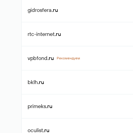
gidrosfera
.ru
rtc-internet
.ru
vpbfond
.ru
Рекомендуем
bklh
.ru
primeks
.ru
oculist
.ru