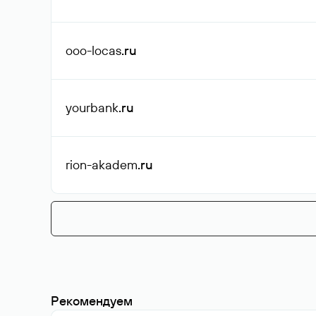
ooo-locas
.ru
yourbank
.ru
rion-akadem
.ru
Рекомендуем