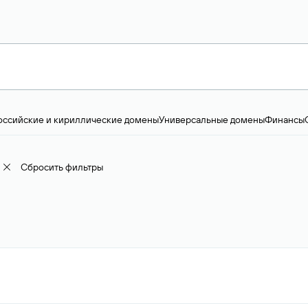
оссийские и кириллические домены
Универсальные домены
Финансы
ство и технологии
Общество и политика
IT
Географические домены
Пр
доменов
18+
Корпоративные домены
Наука, образование и карьера
Искус
ижимость
Семья, хобби, интересы
Реклама и консалтинг
Фото и видео
Е
Сбросить фильтры