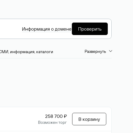
Информация о домене
Проверить
Развернуть
СМИ, информация, каталоги
емиум-домены
Путешествия и туризм
ство, развлечения
Кино, музыка, тв
да, напитки, рестораны
Цвета
258 700 ₽
В корзину
Возможен торг