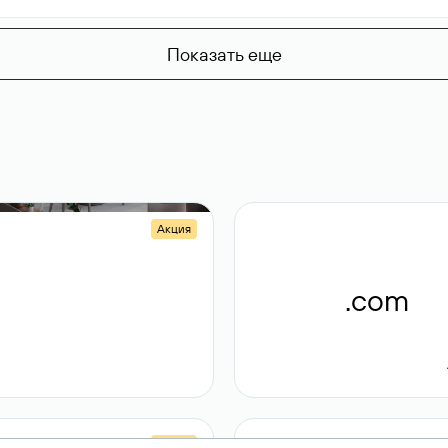
Показать еще
Акция
.shop
.com
14 982
189 ₽
Акция