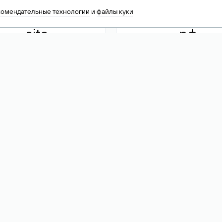
комендательные технологии
и
файлы куки
.site
.рф
13 949
590 ₽
74
Акция
.tech
.club
30 786
390 ₽