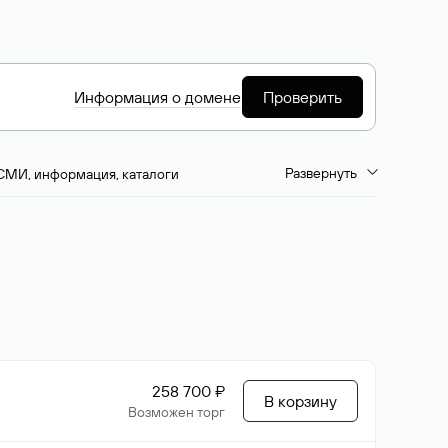
Информация о домене
Проверить
Развернуть
СМИ, информация, каталоги
емиум-домены
Путешествия и туризм
ство, развлечения
Кино, музыка, тв
да, напитки, рестораны
Цвета
258 700 ₽
В корзину
Возможен торг