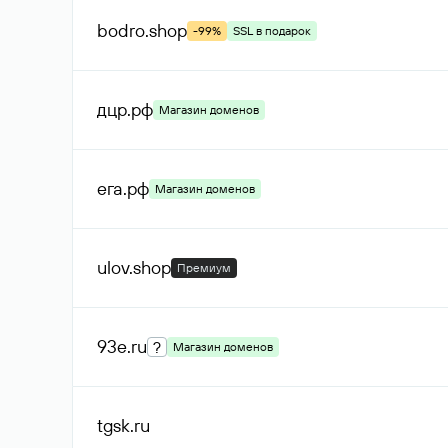
bodro
.shop
-99%
SSL в подарок
дцр
.рф
Магазин доменов
ега
.рф
Магазин доменов
ulov
.shop
Премиум
93e
.ru
?
Магазин доменов
tgsk
.ru