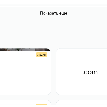
Показать еще
Акция
.shop
.com
14 982
189 ₽
Акция