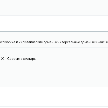
оссийские и кириллические домены
Универсальные домены
Финансы
ство и технологии
Общество и политика
IT
Географические домены
Пр
доменов
18+
Корпоративные домены
Наука, образование и карьера
Искус
ижимость
Семья, хобби, интересы
Реклама и консалтинг
Фото и видео
Е
Сбросить фильтры