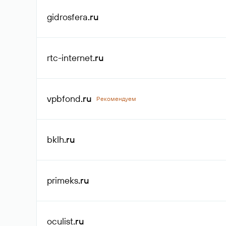
gidrosfera
.ru
rtc-internet
.ru
vpbfond
.ru
Рекомендуем
bklh
.ru
primeks
.ru
oculist
.ru