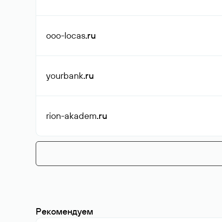
ooo-locas
.ru
yourbank
.ru
rion-akadem
.ru
Рекомендуем