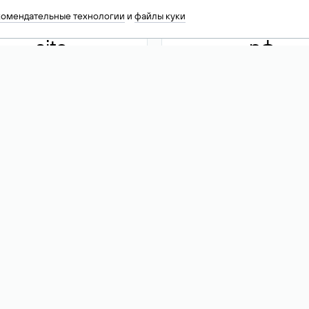
комендательные технологии
и
файлы куки
.site
.рф
13 949
590 ₽
74
Акция
.tech
.club
30 786
390 ₽