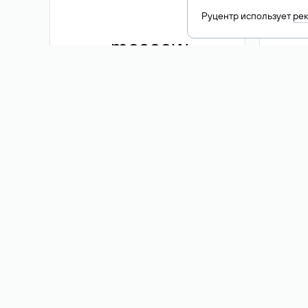
Руцентр использует
ре
.moscow
1 500 ₽
Акция
.me
3 353
1 389 ₽