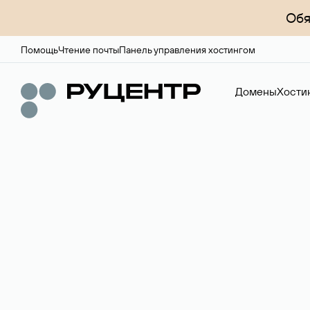
Обя
Помощь
Чтение почты
Панель управления хостингом
Домены
Хости
Регистрация до
Более 700 зон для выбора имени сайта.