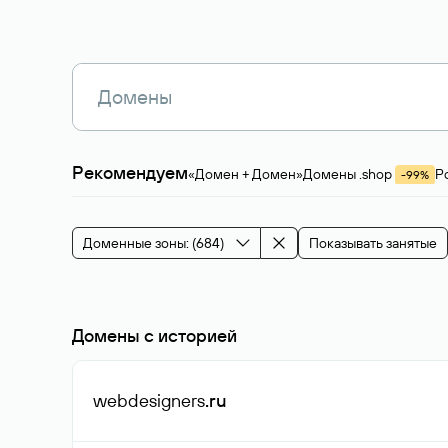
Рекомендуем
«Домен + Домен»
Домены .shop
Р
-99%
Магазины, услуги
Мода и стиль
Производ
Зарубежные домены
Каталог магазина 
Здоровье и спорт
Строительство и недв
Доменные зоны: (684)
Показывать занятые
События и мероприятия
Домены с историей
webdesigners
.ru