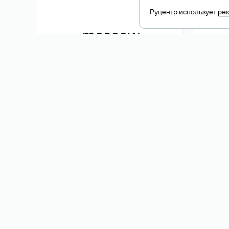
Руцентр использует
ре
.moscow
1 500 ₽
Акция
.me
3 353
1 389 ₽