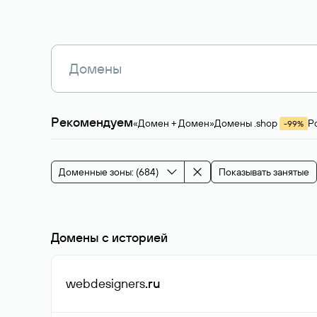
Рекомендуем
«Домен + Домен»
Домены .shop
Р
-99%
Магазины, услуги
Мода и стиль
Производ
Зарубежные домены
Каталог магазина 
Здоровье и спорт
Строительство и недв
Доменные зоны: (684)
Показывать занятые
События и мероприятия
Домены с историей
webdesigners
.ru