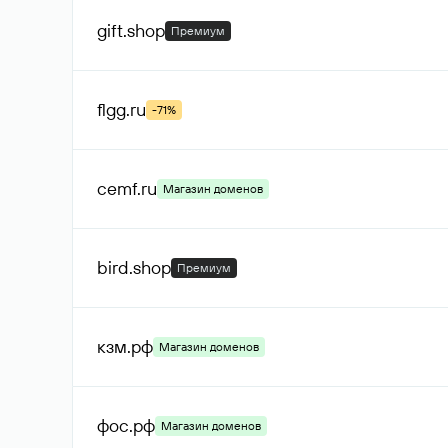
gift
.shop
Премиум
flgg
.ru
-71%
cemf
.ru
Магазин доменов
bird
.shop
Премиум
кзм
.рф
Магазин доменов
фос
.рф
Магазин доменов