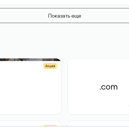
Показать еще
Акция
.shop
.com
14 982
189 ₽
Акция