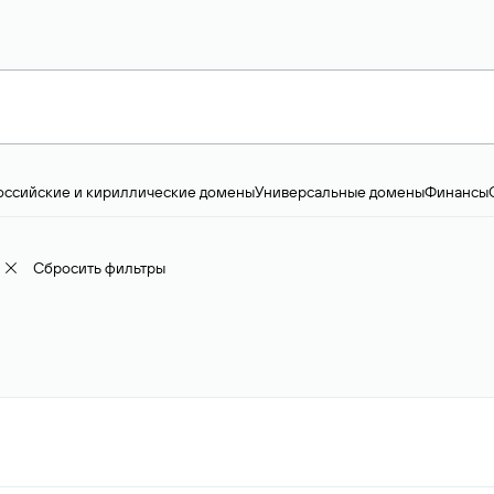
оссийские и кириллические домены
Универсальные домены
Финансы
ство и технологии
Общество и политика
IT
Географические домены
Пр
доменов
18+
Корпоративные домены
Наука, образование и карьера
Искус
ижимость
Семья, хобби, интересы
Реклама и консалтинг
Фото и видео
Е
Сбросить фильтры