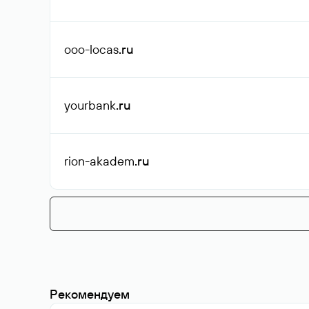
ooo-locas
.ru
yourbank
.ru
rion-akadem
.ru
Рекомендуем