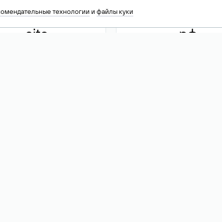
комендательные технологии
и
файлы куки
.site
.рф
13 949
590 ₽
74
Акция
.tech
.club
30 786
390 ₽