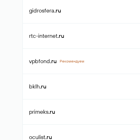
gidrosfera
.ru
rtc-internet
.ru
vpbfond
.ru
Рекомендуем
bklh
.ru
primeks
.ru
oculist
.ru