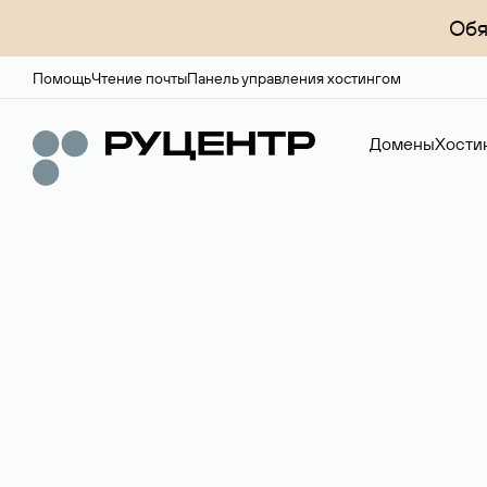
Обя
Помощь
Чтение почты
Панель управления хостингом
Домены
Хости
Регистрация до
Более 700 зон для выбора имени сайта.