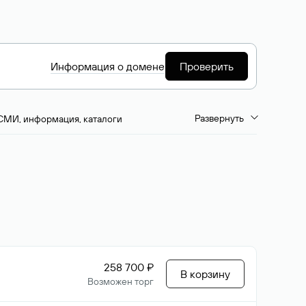
Информация о домене
Проверить
Развернуть
СМИ, информация, каталоги
емиум-домены
Путешествия и туризм
ство, развлечения
Кино, музыка, тв
да, напитки, рестораны
Цвета
258 700 ₽
В корзину
Возможен торг