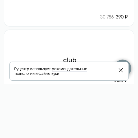
30 786
390 ₽
.club
Руцентр использует
рекомендательные
технологии
и
файлы куки
6 587 ₽
Посмотреть
все доменные
зоны