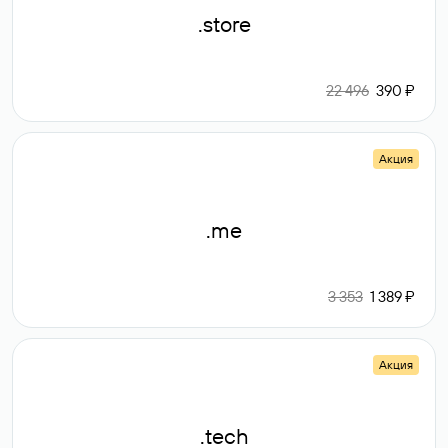
.store
22 496
390 ₽
Акция
.me
3 353
1 389 ₽
Акция
.tech