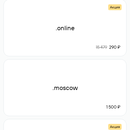
Акция
.online
15 479
290 ₽
.moscow
1 500 ₽
Акция