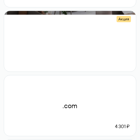
Акция
.shop
14 982
189 ₽
.com
4 301 ₽