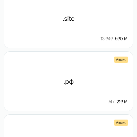
.site
13 949
590 ₽
Акция
.рф
747
219 ₽
Акция