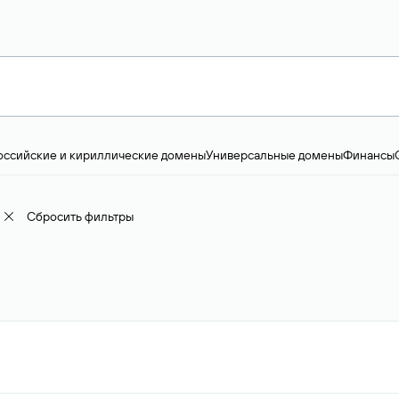
оссийские и кириллические домены
Универсальные домены
Финансы
ство и технологии
Общество и политика
IT
Географические домены
Пр
доменов
18+
Корпоративные домены
Наука, образование и карьера
Искус
ижимость
Семья, хобби, интересы
Реклама и консалтинг
Фото и видео
Е
Сбросить фильтры