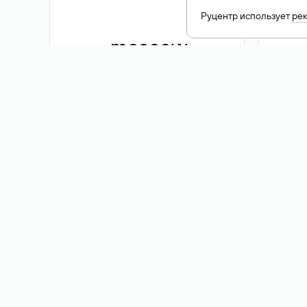
Руцентр использует
ре
.moscow
1 500 ₽
Акция
.me
3 353
1 389 ₽