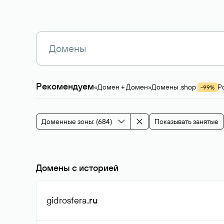
Рекомендуем
«Домен + Домен»
Домены .shop
Р
-99%
Магазины, услуги
Мода и стиль
Производ
Зарубежные домены
Каталог магазина 
Здоровье и спорт
Строительство и недв
Доменные зоны: (684)
Показывать занятые
События и мероприятия
Домены с историей
gidrosfera
.ru