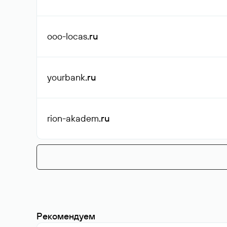
ooo-locas
.ru
yourbank
.ru
rion-akadem
.ru
Рекомендуем