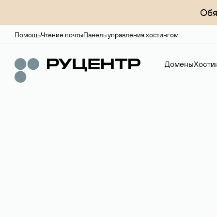
Обя
Помощь
Чтение почты
Панель управления хостингом
Домены
Хости
Регистрация до
Более 700 зон для выбора имени сайта.