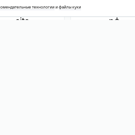
комендательные технологии
и
файлы куки
.site
.рф
13 949
590 ₽
74
Акция
.tech
.club
30 786
390 ₽