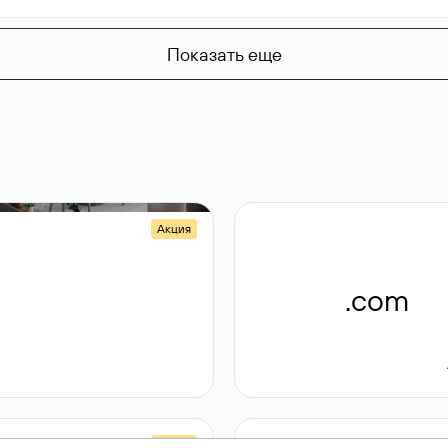
Показать еще
Акция
.shop
.com
14 982
189 ₽
Акция