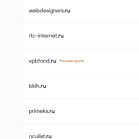
webdesigners
.ru
rtc-internet
.ru
vpbfond
.ru
Рекомендуем
bklh
.ru
primeks
.ru
oculist
.ru