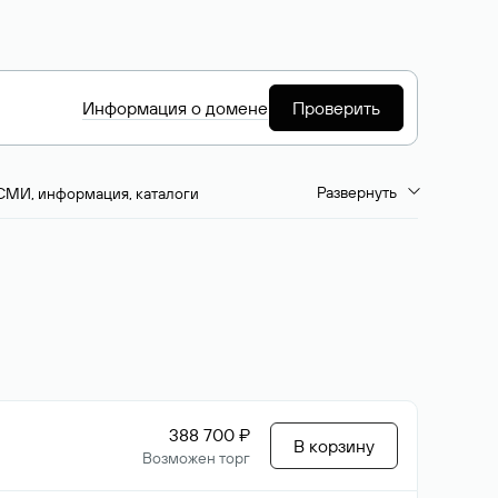
Информация о домене
Проверить
Развернуть
СМИ, информация, каталоги
емиум-домены
Путешествия и туризм
ство, развлечения
Кино, музыка, тв
да, напитки, рестораны
Цвета
388 700 ₽
В корзину
Возможен торг