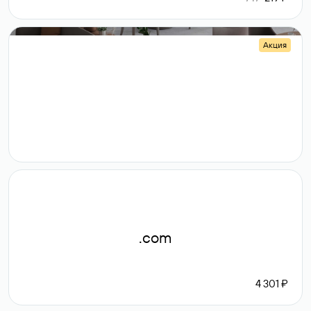
Акция
.shop
14 982
189 ₽
.com
4 301 ₽