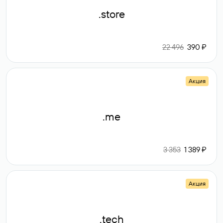
.store
22 496
390 ₽
Акция
.me
3 353
1 389 ₽
Акция
.tech