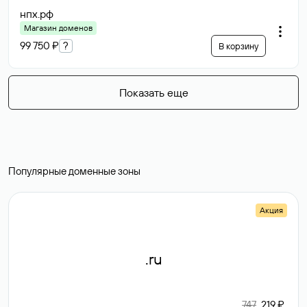
нпх
.рф
Магазин доменов
99 750 ₽
?
В корзину
Показать еще
Популярные доменные зоны
Акция
.ru
747
219 ₽