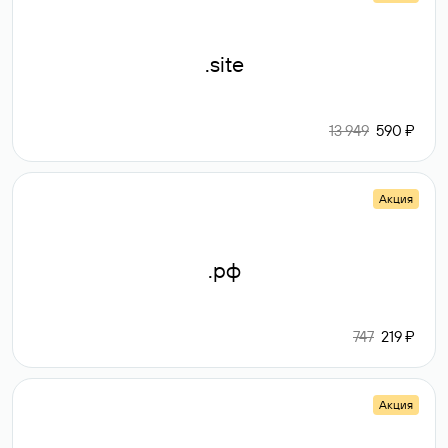
.site
13 949
590 ₽
Акция
.рф
747
219 ₽
Акция