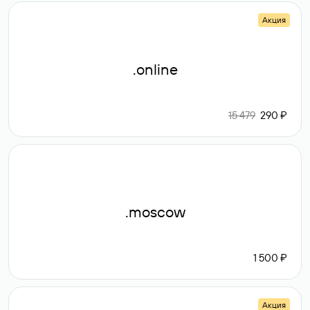
Акция
.online
15 479
290 ₽
.moscow
1 500 ₽
Акция