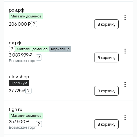
реи
.рф
Магазин доменов
206 000 ₽
?
В корзину
сх
.рф
?
Магазин доменов
Кириллица
3 089 999 ₽
?
В корзину
Возможен торг
ulov
.shop
Премиум
27 725 ₽
?
В корзину
tlgh
.ru
Магазин доменов
257 500 ₽
?
В корзину
Возможен торг