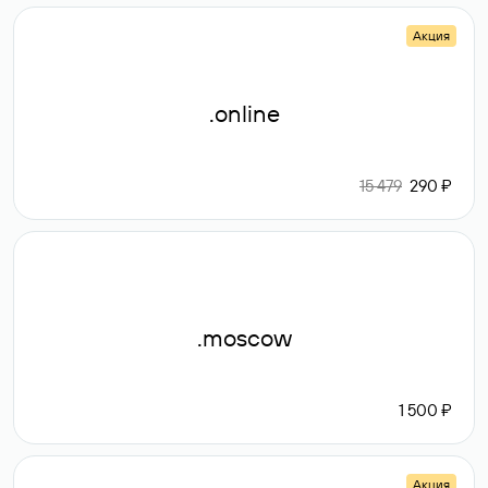
Акция
.online
15 479
290 ₽
.moscow
1 500 ₽
Акция