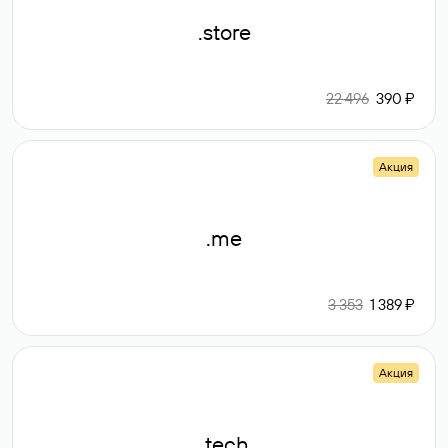
.store
22 496
390 ₽
Акция
.me
3 353
1 389 ₽
Акция
.tech