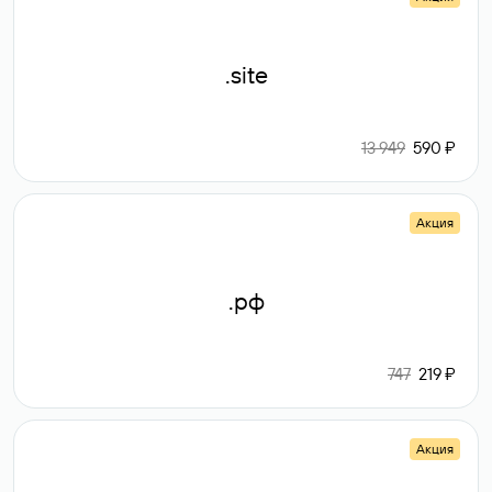
.site
13 949
590 ₽
Акция
.рф
747
219 ₽
Акция