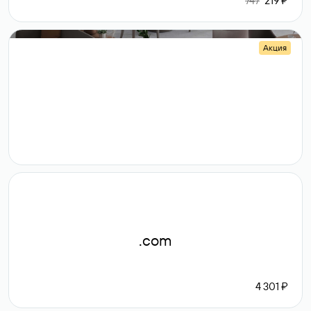
747
219 ₽
Акция
.shop
14 982
189 ₽
.com
4 301 ₽