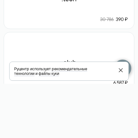
30 786
390 ₽
.club
Руцентр использует
рекомендательные
технологии
и
файлы куки
6 587 ₽
Посмотреть
все доменные
зоны