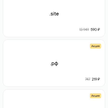
.site
13 949
590 ₽
Акция
.рф
747
219 ₽
Акция