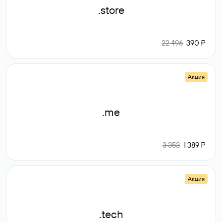
.store
22 496
390 ₽
Акция
.me
3 353
1 389 ₽
Акция
.tech