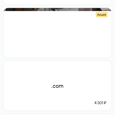
Акция
.shop
14 982
189 ₽
.com
4 301 ₽