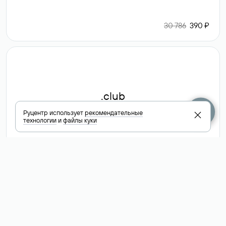
30 786
390 ₽
.club
Руцентр использует
рекомендательные
технологии
и
файлы куки
6 587 ₽
Посмотреть
все доменные
зоны