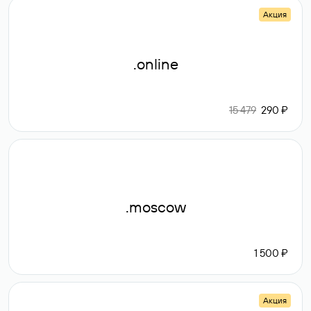
Акция
.online
15 479
290 ₽
.moscow
1 500 ₽
Акция