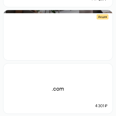
Акция
.shop
14 982
189 ₽
.com
4 301 ₽