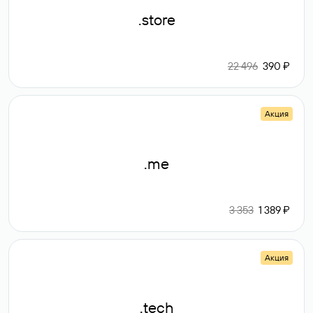
.store
22 496
390 ₽
Акция
.me
3 353
1 389 ₽
Акция
.tech