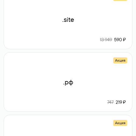
.site
13 949
590 ₽
Акция
.рф
747
219 ₽
Акция