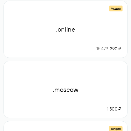
Акция
.online
15 479
290 ₽
.moscow
1 500 ₽
Акция