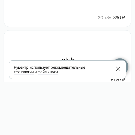
30 786
390 ₽
.club
Руцентр использует
рекомендательные
технологии
и
файлы куки
6 587 ₽
Посмотреть
все доменные
зоны