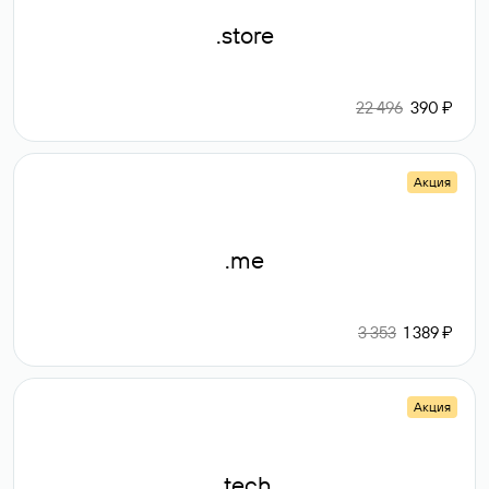
.store
22 496
390 ₽
Акция
.me
3 353
1 389 ₽
Акция
.tech