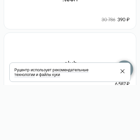
30 786
390 ₽
.club
Руцентр использует
рекомендательные
технологии
и
файлы куки
6 587 ₽
Посмотреть
все доменные
зоны