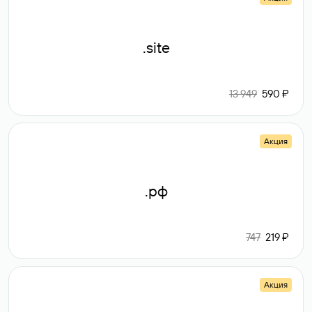
.site
13 949
590 ₽
Акция
.рф
747
219 ₽
Акция