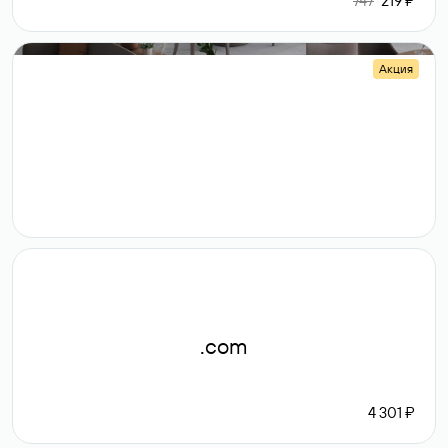
747
219 ₽
Акция
.shop
14 982
189 ₽
.com
4 301 ₽