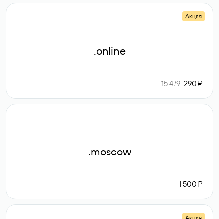
Акция
.online
15 479
290 ₽
.moscow
1 500 ₽
Акция