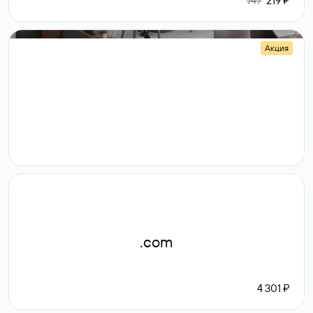
747
219 ₽
Акция
.shop
14 982
189 ₽
.com
4 301 ₽