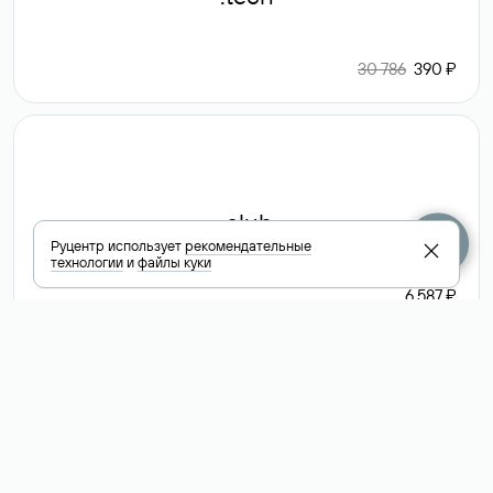
30 786
390 ₽
.club
Руцентр использует
рекомендательные
технологии
и
файлы куки
6 587 ₽
Посмотреть
все доменные
зоны