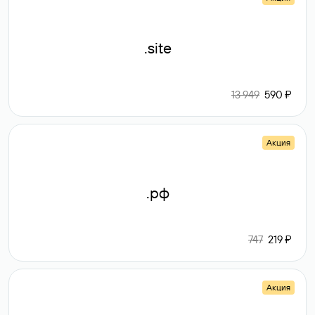
.site
13 949
590 ₽
Акция
.рф
747
219 ₽
Акция