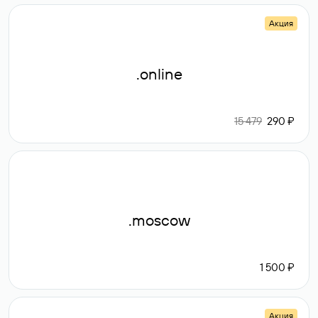
Акция
.online
15 479
290 ₽
.moscow
1 500 ₽
Акция