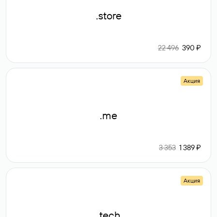
.store
22 496
390 ₽
Акция
.me
3 353
1 389 ₽
Акция
.tech