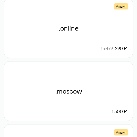
Акция
.online
15 479
290 ₽
.moscow
1 500 ₽
Акция