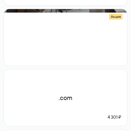
Акция
.shop
14 982
189 ₽
.com
4 301 ₽