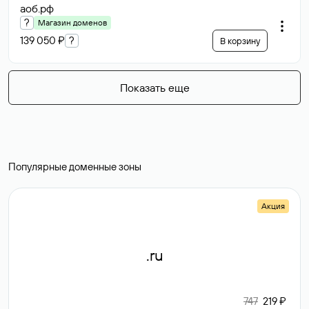
аоб
.рф
?
Магазин доменов
139 050 ₽
?
В корзину
Показать еще
Популярные доменные зоны
Акция
.ru
747
219 ₽