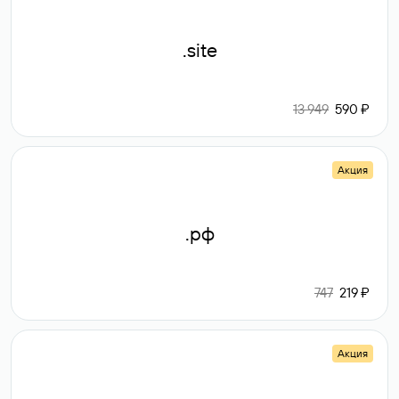
.site
13 949
590 ₽
Акция
.рф
747
219 ₽
Акция