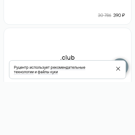
30 786
390 ₽
.club
Руцентр использует
рекомендательные
технологии
и
файлы куки
6 587 ₽
Посмотреть
все доменные
зоны