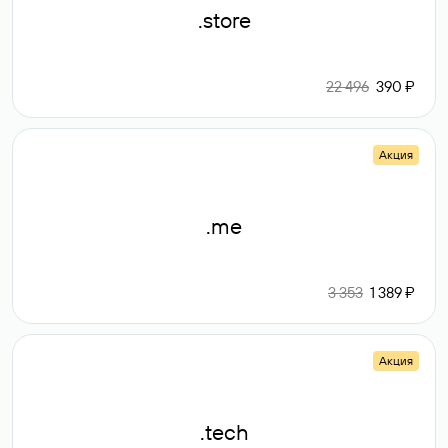
.store
22 496
390 ₽
Акция
.me
3 353
1 389 ₽
Акция
.tech