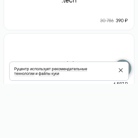
.tech
30 786
390 ₽
.club
Руцентр использует
рекомендательные
технологии
и
файлы куки
6 587 ₽
Посмотреть
все доменные
зоны