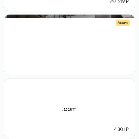
747
219 ₽
Акция
.shop
14 982
189 ₽
.com
4 301 ₽