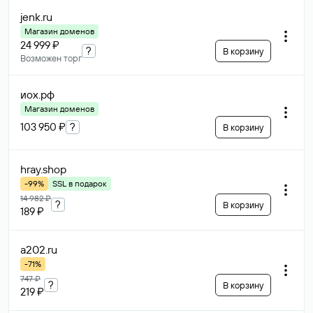
jenk
.ru
Магазин доменов
24 999 ₽
?
В корзину
Возможен торг
иох
.рф
Магазин доменов
103 950 ₽
?
В корзину
hray
.shop
-99%
SSL в подарок
14 982 ₽
?
В корзину
189 ₽
a202
.ru
-71%
747 ₽
?
В корзину
219 ₽