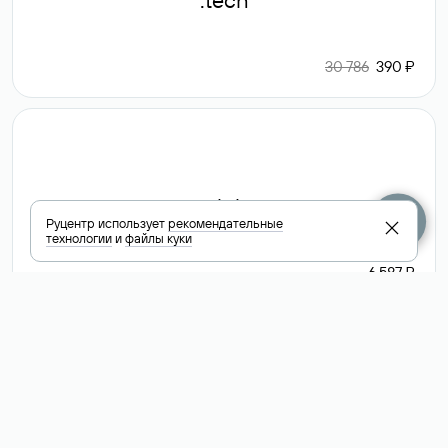
.tech
30 786
390 ₽
.club
Руцентр использует
рекомендательные
технологии
и
файлы куки
6 587 ₽
Посмотреть
все доменные
зоны