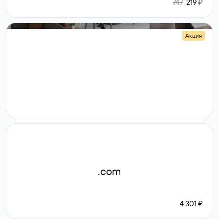
747
219 ₽
Акция
.shop
14 982
189 ₽
.com
4 301 ₽