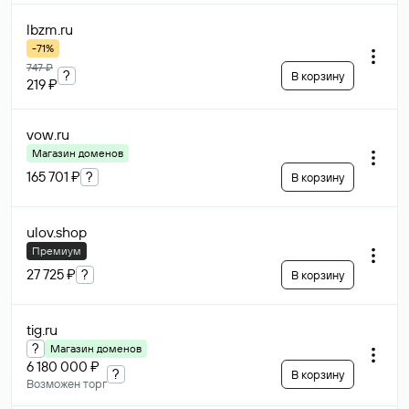
lbzm
.ru
-71%
747 ₽
?
В корзину
219 ₽
vow
.ru
Магазин доменов
165 701 ₽
?
В корзину
ulov
.shop
Премиум
27 725 ₽
?
В корзину
tig
.ru
?
Магазин доменов
6 180 000 ₽
?
В корзину
Возможен торг