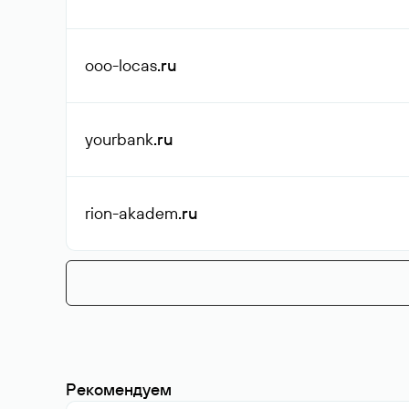
ooo-locas
.ru
yourbank
.ru
rion-akadem
.ru
Рекомендуем