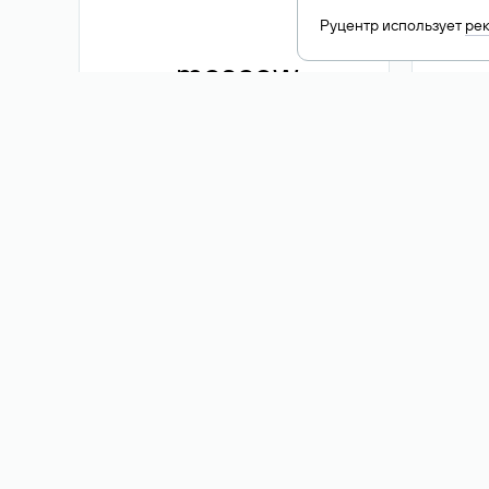
Руцентр использует
ре
.moscow
1 500 ₽
Акция
.me
3 353
1 389 ₽