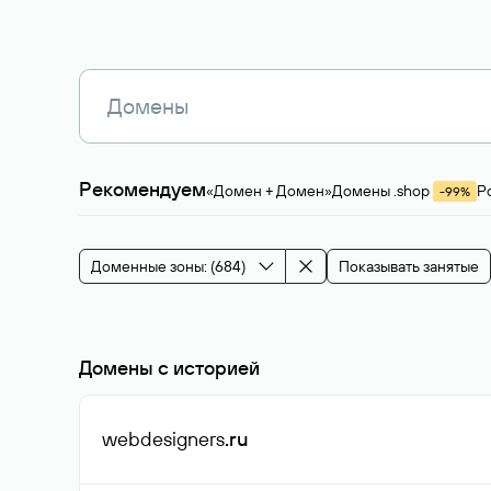
Рекомендуем
«Домен + Домен»
Домены .shop
Р
-99%
Магазины, услуги
Мода и стиль
Производ
Зарубежные домены
Каталог магазина 
Здоровье и спорт
Строительство и недв
Доменные зоны: (684)
Показывать занятые
События и мероприятия
Домены с историей
webdesigners
.ru