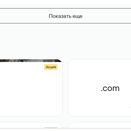
Показать еще
Акция
.shop
.com
14 982
189 ₽
Акция