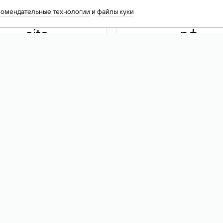
комендательные технологии
и
файлы куки
.site
.рф
13 949
590 ₽
74
Акция
.tech
.club
30 786
390 ₽