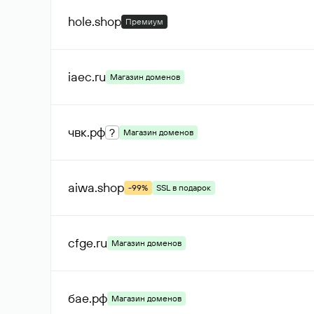
hole
.shop
Премиум
iaec
.ru
Магазин доменов
чвк
.рф
?
Магазин доменов
aiwa
.shop
-99%
SSL в подарок
cfge
.ru
Магазин доменов
бае
.рф
Магазин доменов