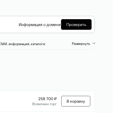
Информация о домене
Проверить
Развернуть
СМИ, информация, каталоги
емиум-домены
Путешествия и туризм
ство, развлечения
Кино, музыка, тв
да, напитки, рестораны
Цвета
258 700 ₽
В корзину
Возможен торг