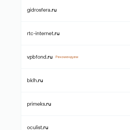
gidrosfera
.ru
rtc-internet
.ru
vpbfond
.ru
Рекомендуем
bklh
.ru
primeks
.ru
oculist
.ru