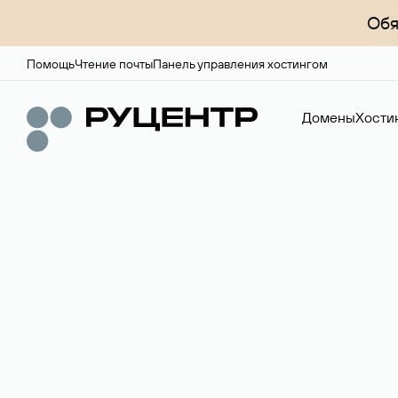
Обя
Помощь
Чтение почты
Панель управления хостингом
Домены
Хости
Регистрация до
Более 700 зон для выбора имени сайта.