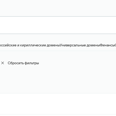
оссийские и кириллические домены
Универсальные домены
Финансы
ство и технологии
Общество и политика
IT
Географические домены
Пр
доменов
18+
Корпоративные домены
Наука, образование и карьера
Искус
ижимость
Семья, хобби, интересы
Реклама и консалтинг
Фото и видео
Е
Сбросить фильтры