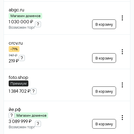
abgc
.ru
Магазин доменов
1 030 000 ₽
?
В корзину
Возможен торг
crcv
.ru
-71%
747 ₽
?
В корзину
219 ₽
foto
.shop
Премиум
1 384 702 ₽
?
В корзину
йе
.рф
?
Магазин доменов
3 089 999 ₽
?
В корзину
Возможен торг