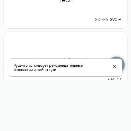
.tech
30 786
390 ₽
.club
Руцентр использует
рекомендательные
технологии
и
файлы куки
6 587 ₽
Посмотреть
все доменные
зоны