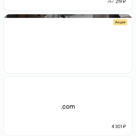
747
219 ₽
Акция
.shop
14 982
189 ₽
.com
4 301 ₽