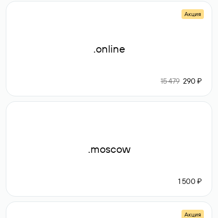
Акция
.online
15 479
290 ₽
.moscow
1 500 ₽
Акция