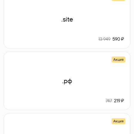
.site
13 949
590 ₽
Акция
.рф
747
219 ₽
Акция