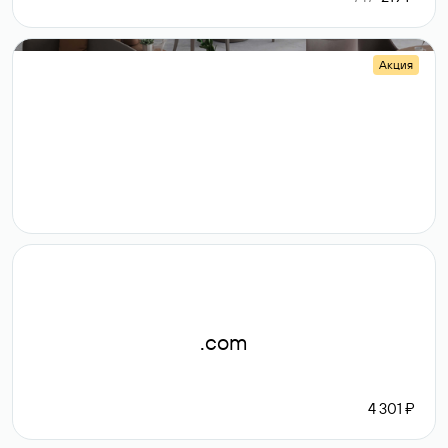
Акция
.shop
14 982
189 ₽
.com
4 301 ₽