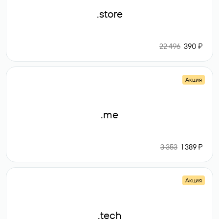
.store
22 496
390 ₽
Акция
.me
3 353
1 389 ₽
Акция
.tech