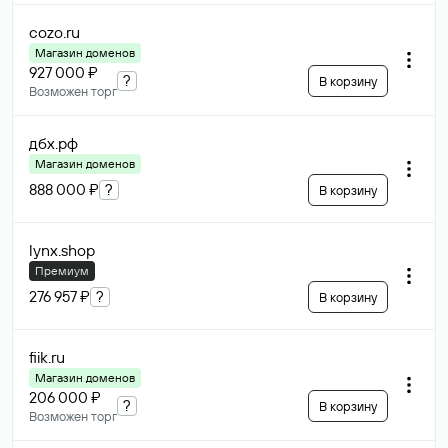
cozo
.ru
Магазин доменов
927 000 ₽
?
В корзину
Возможен торг
дбх
.рф
Магазин доменов
888 000 ₽
?
В корзину
lynx
.shop
Премиум
276 957 ₽
?
В корзину
fiik
.ru
Магазин доменов
206 000 ₽
?
В корзину
Возможен торг