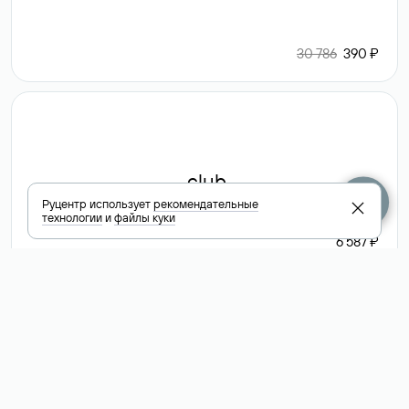
30 786
390 ₽
.club
Руцентр использует
рекомендательные
технологии
и
файлы куки
6 587 ₽
Посмотреть
все доменные
зоны