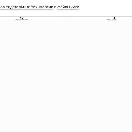
комендательные технологии
и
файлы куки
.site
.рф
13 949
590 ₽
74
Акция
.tech
.club
30 786
390 ₽