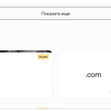
Показать еще
Акция
.shop
.com
14 982
189 ₽
Акция