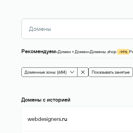
Рекомендуем
«Домен + Домен»
Домены .shop
Р
-99%
Магазины, услуги
Мода и стиль
Производ
Зарубежные домены
Каталог магазина 
Здоровье и спорт
Строительство и недв
Доменные зоны: (684)
Показывать занятые
События и мероприятия
Домены с историей
webdesigners
.ru