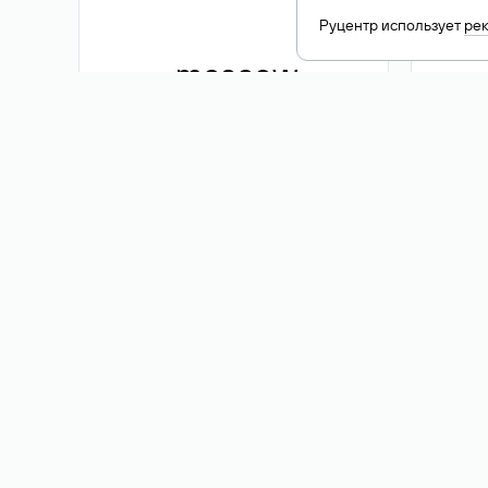
Руцентр использует
ре
.moscow
1 500 ₽
Акция
.me
3 353
1 389 ₽