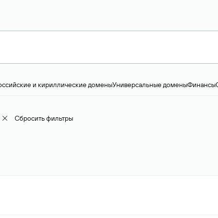
оссийские и кириллические домены
Универсальные домены
Финансы
ство и технологии
Общество и политика
IT
Географические домены
Пр
доменов
18+
Корпоративные домены
Наука, образование и карьера
Искус
ижимость
Семья, хобби, интересы
Реклама и консалтинг
Фото и видео
Е
Сбросить фильтры