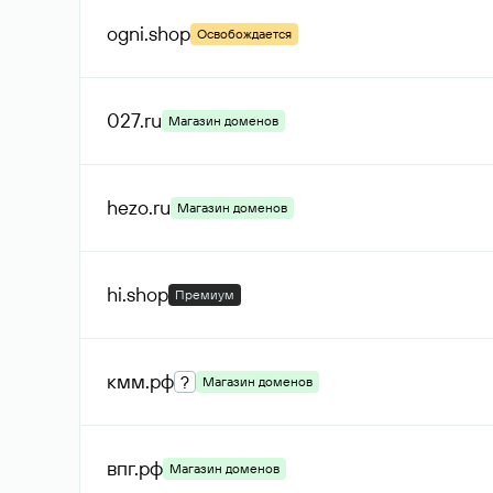
ogni
.shop
Освобождается
027
.ru
Магазин доменов
hezo
.ru
Магазин доменов
hi
.shop
Премиум
кмм
.рф
?
Магазин доменов
впг
.рф
Магазин доменов