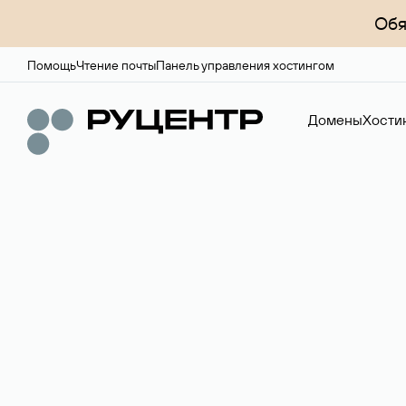
Обя
Помощь
Чтение почты
Панель управления хостингом
Домены
Хости
Регистрация до
Более 700 зон для выбора имени сайта.