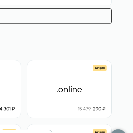
Акция
.online
4 301 ₽
15 479
290 ₽
Акция
Акция