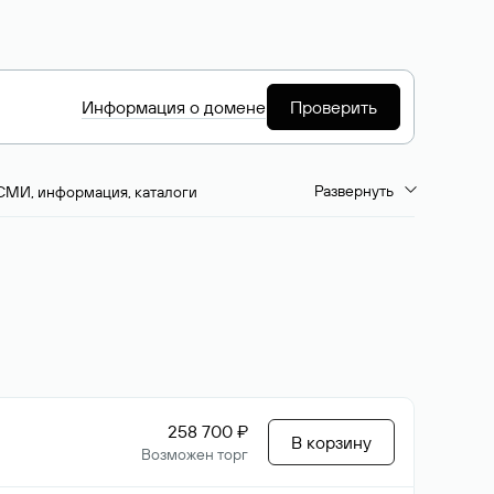
Информация о домене
Проверить
Развернуть
СМИ, информация, каталоги
емиум-домены
Путешествия и туризм
ство, развлечения
Кино, музыка, тв
да, напитки, рестораны
Цвета
258 700 ₽
В корзину
Возможен торг