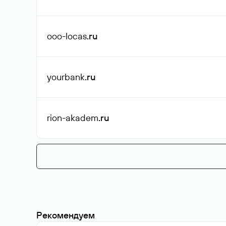
ooo-locas
.ru
yourbank
.ru
rion-akadem
.ru
Рекомендуем