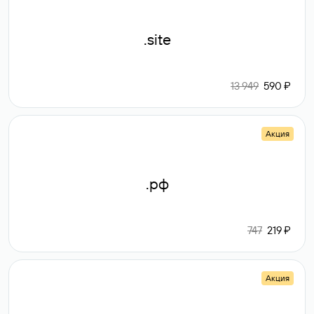
.site
13 949
590 ₽
Акция
.рф
747
219 ₽
Акция