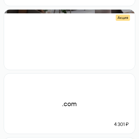
Акция
.shop
14 982
189 ₽
.com
4 301 ₽