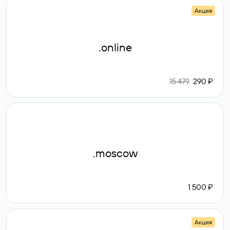
Акция
.online
15 479
290 ₽
.moscow
1 500 ₽
Акция