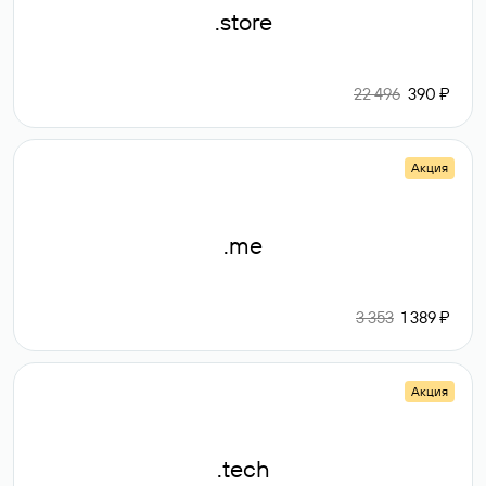
.store
22 496
390 ₽
Акция
.me
3 353
1 389 ₽
Акция
.tech