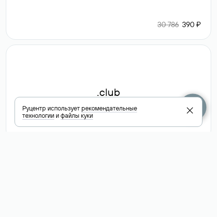
30 786
390 ₽
.club
Руцентр использует
рекомендательные
технологии
и
файлы куки
6 587 ₽
Посмотреть
все доменные
зоны