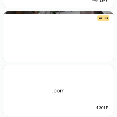
747
219 ₽
Акция
.shop
14 982
189 ₽
.com
4 301 ₽