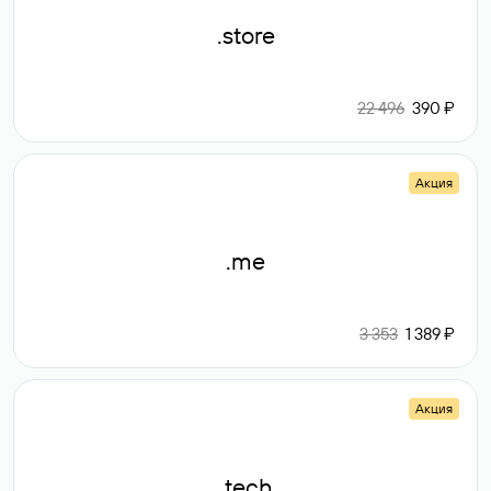
.store
22 496
390 ₽
Акция
.me
3 353
1 389 ₽
Акция
.tech