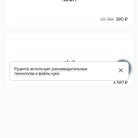
30 786
390 ₽
.club
Руцентр использует
рекомендательные
технологии
и
файлы куки
6 587 ₽
Посмотреть
все доменные
зоны