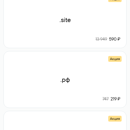
.site
13 949
590 ₽
Акция
.рф
747
219 ₽
Акция