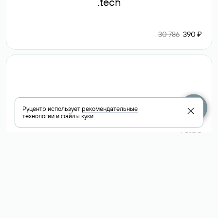
.tech
30 786
390 ₽
.club
Руцентр использует
рекомендательные
технологии
и
файлы куки
6 587 ₽
Посмотреть
все доменные
зоны