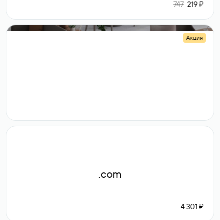
747
219 ₽
Акция
.shop
14 982
189 ₽
.com
4 301 ₽