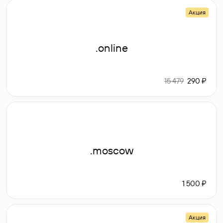
Акция
.online
15 479
290 ₽
.moscow
1 500 ₽
Акция