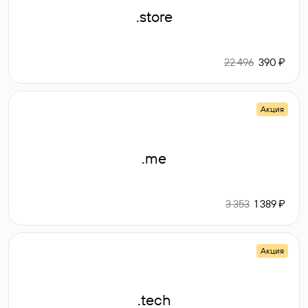
.store
22 496
390 ₽
Акция
.me
3 353
1 389 ₽
Акция
.tech