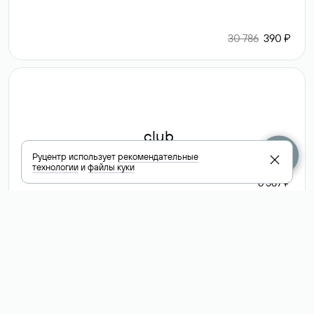
30 786
390 ₽
.club
Руцентр использует
рекомендательные
технологии
и
файлы куки
6 587 ₽
Посмотреть
все доменные
зоны