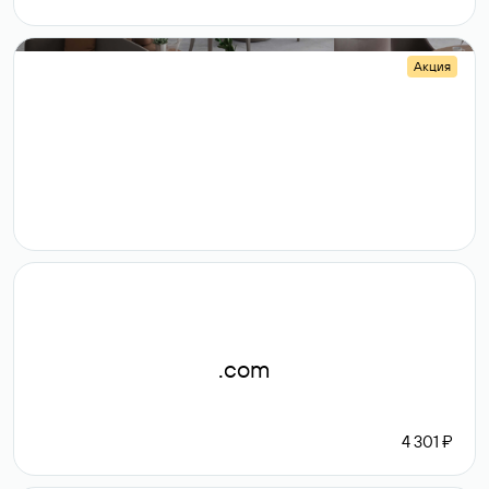
Акция
.shop
14 982
189 ₽
.com
4 301 ₽