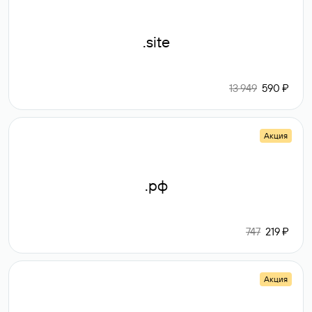
.site
13 949
590 ₽
Акция
.рф
747
219 ₽
Акция