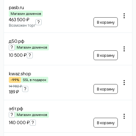
pasb
.ru
Магазин доменов
463 500 ₽
?
В корзину
Возможен торг
д50
.рф
?
Магазин доменов
10 500 ₽
?
В корзину
kwaz
.shop
-99%
SSL в подарок
14 982 ₽
?
В корзину
189 ₽
эбт
.рф
?
Магазин доменов
140 000 ₽
?
В корзину