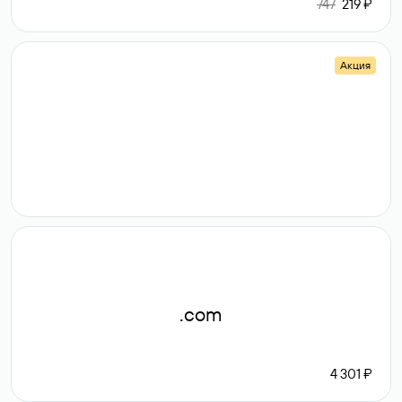
747
219 ₽
Акция
.shop
14 982
189 ₽
.com
4 301 ₽