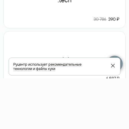
.tech
30 786
390 ₽
.club
Руцентр использует
рекомендательные
технологии
и
файлы куки
6 587 ₽
Посмотреть
все доменные
зоны