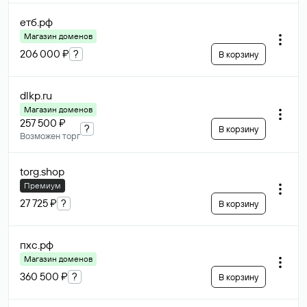
етб
.рф
Магазин доменов
206 000 ₽
?
В корзину
dlkp
.ru
Магазин доменов
257 500 ₽
?
В корзину
Возможен торг
torg
.shop
Премиум
27 725 ₽
?
В корзину
пхс
.рф
Магазин доменов
360 500 ₽
?
В корзину