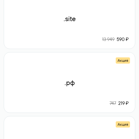
.site
13 949
590 ₽
Акция
.рф
747
219 ₽
Акция