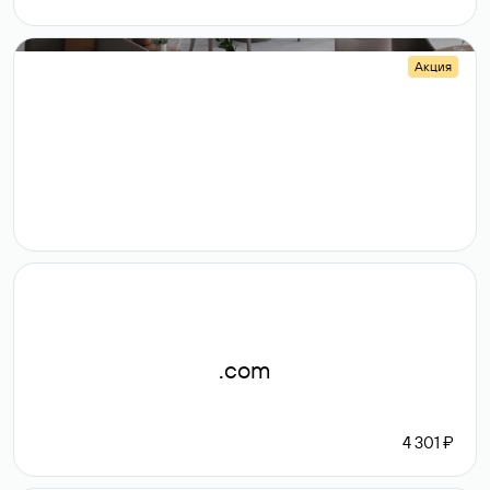
Акция
.shop
14 982
189 ₽
.com
4 301 ₽