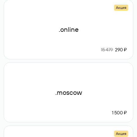
Акция
.online
15 479
290 ₽
.moscow
1 500 ₽
Акция