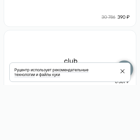
30 786
390 ₽
.club
Руцентр использует
рекомендательные
технологии
и
файлы куки
6 587 ₽
Посмотреть
все доменные
зоны