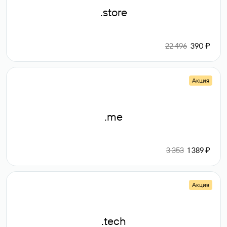
.store
22 496
390 ₽
Акция
.me
3 353
1 389 ₽
Акция
.tech