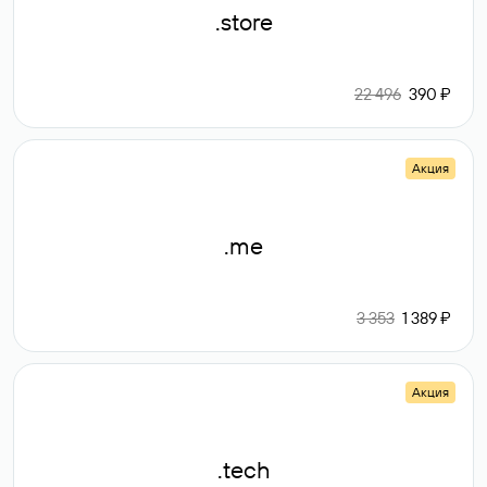
.store
22 496
390 ₽
Акция
.me
3 353
1 389 ₽
Акция
.tech