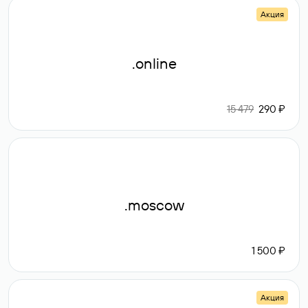
Акция
.online
15 479
290 ₽
.moscow
1 500 ₽
Акция