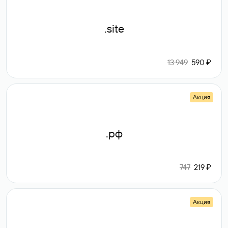
.site
13 949
590 ₽
Акция
.рф
747
219 ₽
Акция