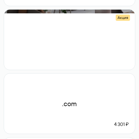
Акция
.shop
14 982
189 ₽
.com
4 301 ₽