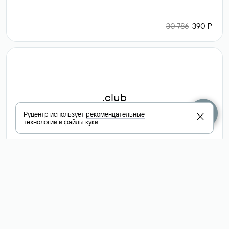
30 786
390 ₽
.club
Руцентр использует
рекомендательные
технологии
и
файлы куки
6 587 ₽
Посмотреть
все доменные
зоны