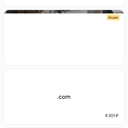
Акция
.shop
14 982
189 ₽
.com
4 301 ₽