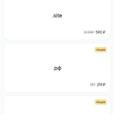
.site
13 949
590 ₽
Акция
.рф
747
219 ₽
Акция