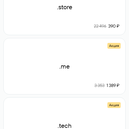
.store
22 496
390 ₽
Акция
.me
3 353
1 389 ₽
Акция
.tech