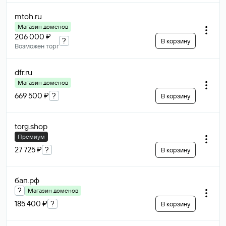
mtoh
.ru
Магазин доменов
206 000 ₽
?
В корзину
Возможен торг
dfr
.ru
Магазин доменов
669 500 ₽
?
В корзину
torg
.shop
Премиум
27 725 ₽
?
В корзину
бап
.рф
?
Магазин доменов
185 400 ₽
?
В корзину