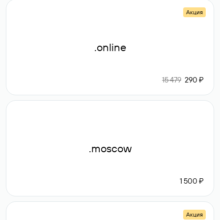
Акция
.online
15 479
290 ₽
.moscow
1 500 ₽
Акция