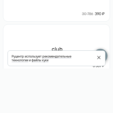
30 786
390 ₽
.club
Руцентр использует
рекомендательные
технологии
и
файлы куки
6 587 ₽
Посмотреть
все доменные
зоны