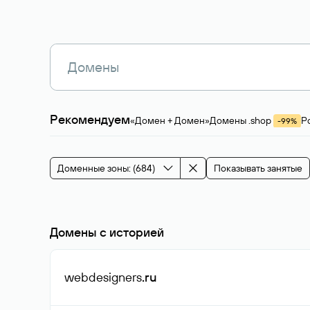
Рекомендуем
«Домен + Домен»
Домены .shop
Р
-99%
Магазины, услуги
Мода и стиль
Производ
Зарубежные домены
Каталог магазина 
Здоровье и спорт
Строительство и недв
Доменные зоны: (684)
Показывать занятые
События и мероприятия
Домены с историей
webdesigners
.ru