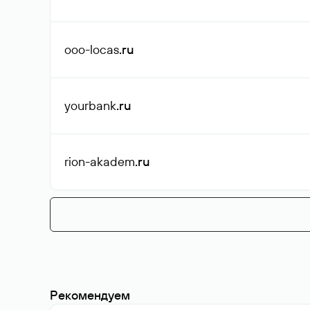
ooo-locas
.ru
yourbank
.ru
rion-akadem
.ru
Рекомендуем