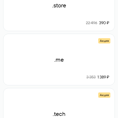
.store
22 496
390 ₽
Акция
.me
3 353
1 389 ₽
Акция
.tech