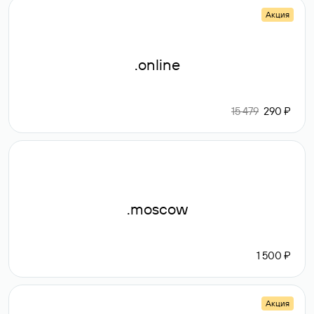
Акция
.online
15 479
290 ₽
.moscow
1 500 ₽
Акция