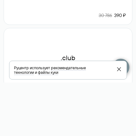
30 786
390 ₽
.club
Руцентр использует
рекомендательные
технологии
и
файлы куки
6 587 ₽
Посмотреть
все доменные
зоны