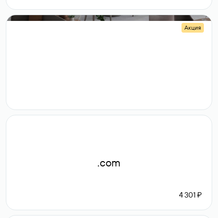
Акция
.shop
14 982
189 ₽
.com
4 301 ₽