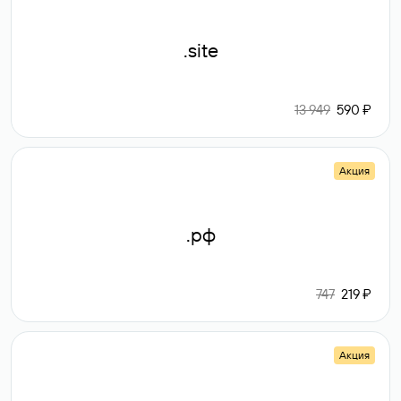
.site
13 949
590 ₽
Акция
.рф
747
219 ₽
Акция