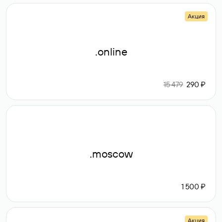
Акция
.online
15 479
290 ₽
.moscow
1 500 ₽
Акция