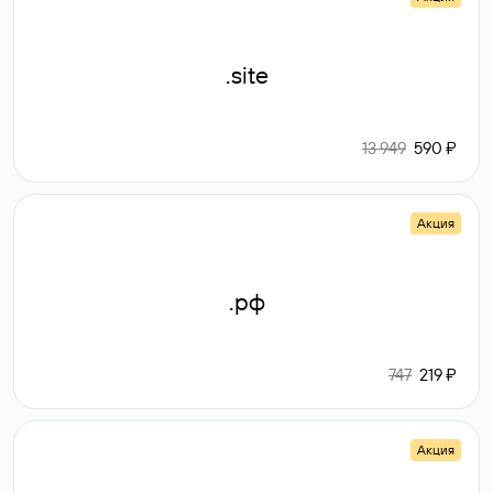
.site
13 949
590 ₽
Акция
.рф
747
219 ₽
Акция