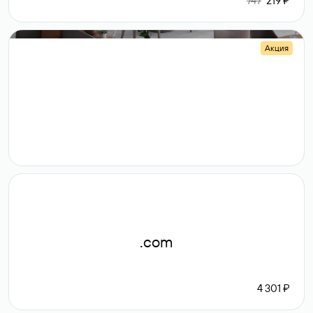
747
219 ₽
Акция
.shop
14 982
189 ₽
.com
4 301 ₽