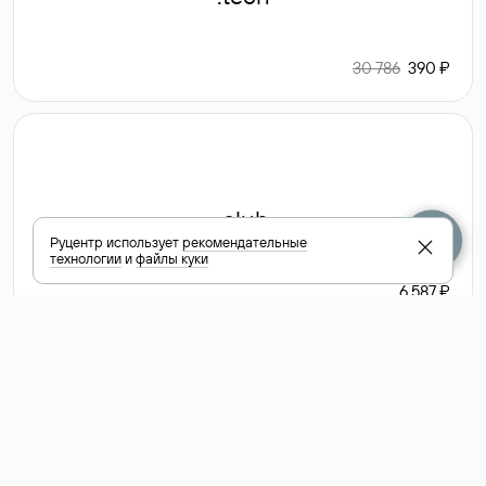
30 786
390 ₽
.club
Руцентр использует
рекомендательные
технологии
и
файлы куки
6 587 ₽
Посмотреть
все доменные
зоны