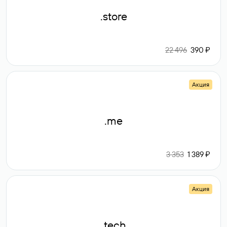
.store
22 496
390 ₽
Акция
.me
3 353
1 389 ₽
Акция
.tech