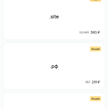
.site
13 949
590 ₽
Акция
.рф
747
219 ₽
Акция