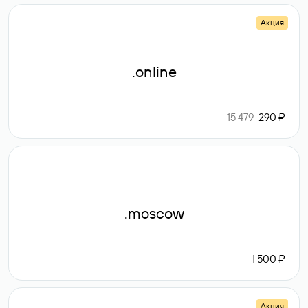
Акция
.online
15 479
290 ₽
.moscow
1 500 ₽
Акция