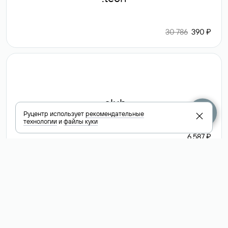
30 786
390 ₽
.club
Руцентр использует
рекомендательные
технологии
и
файлы куки
6 587 ₽
Посмотреть
все доменные
зоны