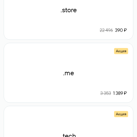
.store
22 496
390 ₽
Акция
.me
3 353
1 389 ₽
Акция
.tech