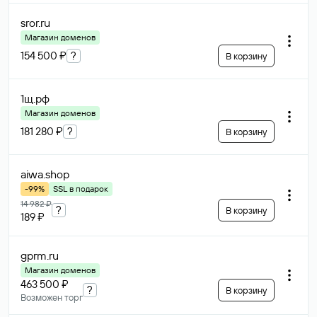
sror
.ru
Магазин доменов
154 500 ₽
?
В корзину
1щ
.рф
Магазин доменов
181 280 ₽
?
В корзину
aiwa
.shop
-99%
SSL в подарок
14 982 ₽
?
В корзину
189 ₽
gprm
.ru
Магазин доменов
463 500 ₽
?
В корзину
Возможен торг