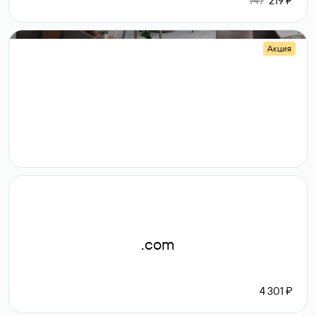
747
219 ₽
Акция
.shop
14 982
189 ₽
.com
4 301 ₽