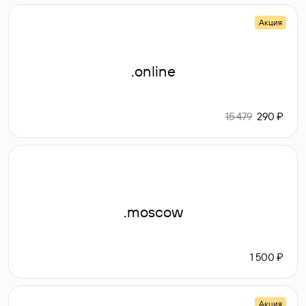
Акция
.online
15 479
290 ₽
.moscow
1 500 ₽
Акция