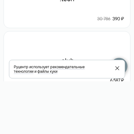
30 786
390 ₽
.club
Руцентр использует
рекомендательные
технологии
и
файлы куки
6 587 ₽
Посмотреть
все доменные
зоны