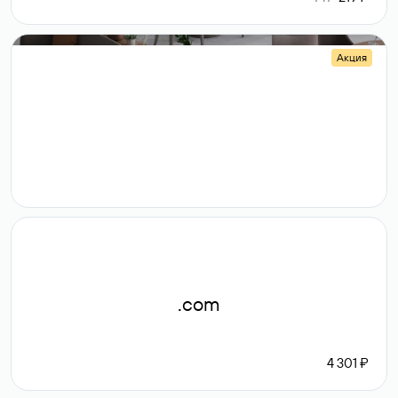
Акция
.shop
14 982
189 ₽
.com
4 301 ₽