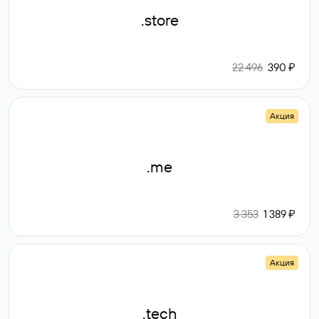
.store
22 496
390 ₽
Акция
.me
3 353
1 389 ₽
Акция
.tech