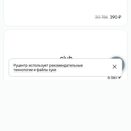
30 786
390 ₽
.club
Руцентр использует
рекомендательные
технологии
и
файлы куки
6 587 ₽
Посмотреть
все доменные
зоны