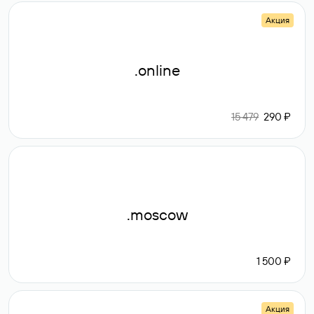
Акция
.online
15 479
290 ₽
.moscow
1 500 ₽
Акция