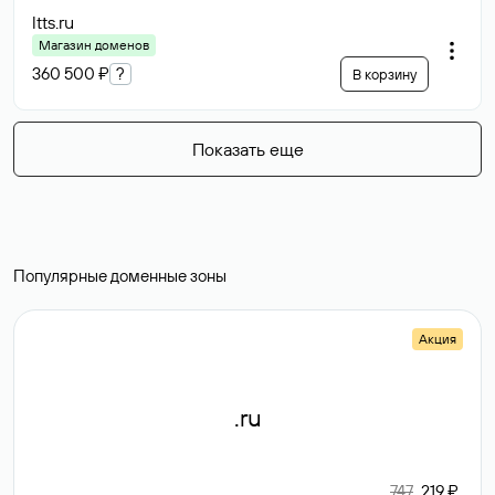
ltts
.ru
Магазин доменов
360 500 ₽
?
В корзину
Показать еще
Популярные доменные зоны
Акция
.ru
747
219 ₽