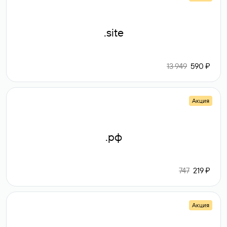
.site
13 949
590 ₽
Акция
.рф
747
219 ₽
Акция