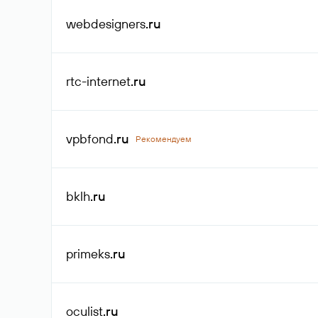
webdesigners
.ru
rtc-internet
.ru
vpbfond
.ru
Рекомендуем
bklh
.ru
primeks
.ru
oculist
.ru