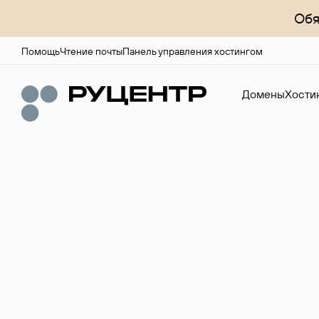
Обя
Помощь
Чтение почты
Панель управления хостингом
Домены
Хости
Регистрация до
Более 700 зон для выбора имени сайта.