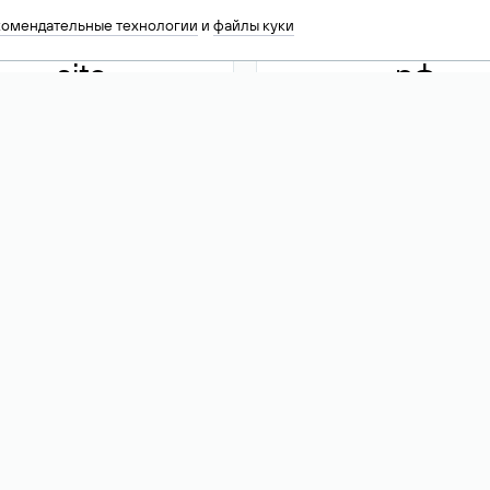
комендательные технологии
и
файлы куки
.site
.рф
13 949
590 ₽
74
Акция
.tech
.club
30 786
390 ₽