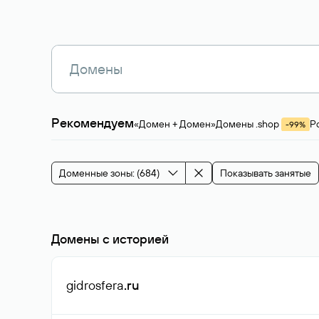
Рекомендуем
«Домен + Домен»
Домены .shop
Р
-99%
Магазины, услуги
Мода и стиль
Производ
Зарубежные домены
Каталог магазина 
Здоровье и спорт
Строительство и недв
Доменные зоны: (684)
Показывать занятые
События и мероприятия
Домены с историей
gidrosfera
.ru