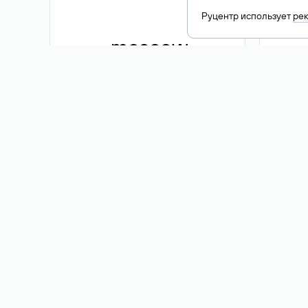
Руцентр использует
ре
.moscow
1 500 ₽
Акция
.me
3 353
1 389 ₽