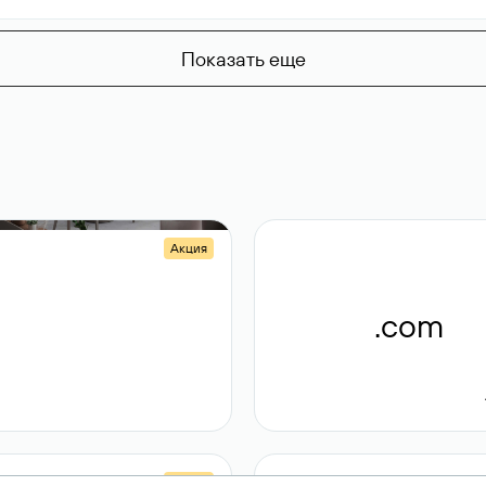
Показать еще
Акция
.shop
.com
14 982
189 ₽
Акция