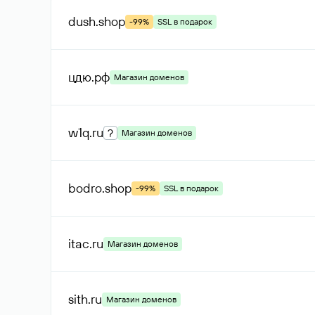
dush
.shop
-99%
SSL в подарок
цдю
.рф
Магазин доменов
w1q
.ru
?
Магазин доменов
bodro
.shop
-99%
SSL в подарок
itac
.ru
Магазин доменов
sith
.ru
Магазин доменов