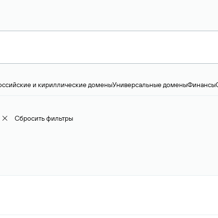
оссийские и кириллические домены
Универсальные домены
Финансы
ство и технологии
Общество и политика
IT
Географические домены
Пр
доменов
18+
Корпоративные домены
Наука, образование и карьера
Искус
ижимость
Семья, хобби, интересы
Реклама и консалтинг
Фото и видео
Е
Сбросить фильтры