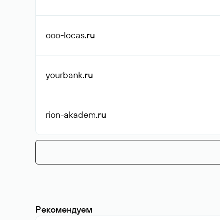
ooo-locas
.ru
yourbank
.ru
rion-akadem
.ru
Рекомендуем