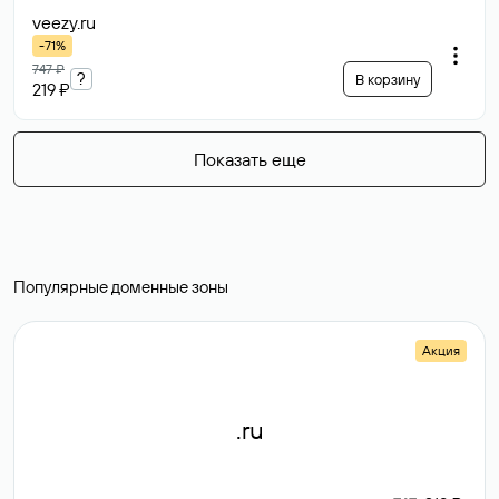
veezy
.ru
-71%
747 ₽
?
В корзину
219 ₽
Показать еще
Популярные доменные зоны
Акция
.ru