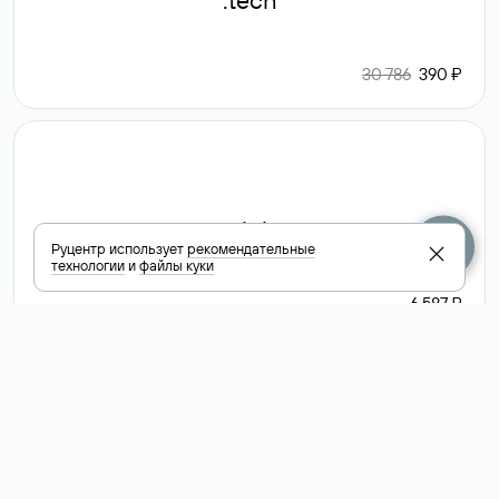
.tech
30 786
390 ₽
.club
Руцентр использует
рекомендательные
технологии
и
файлы куки
6 587 ₽
Посмотреть
все доменные
зоны