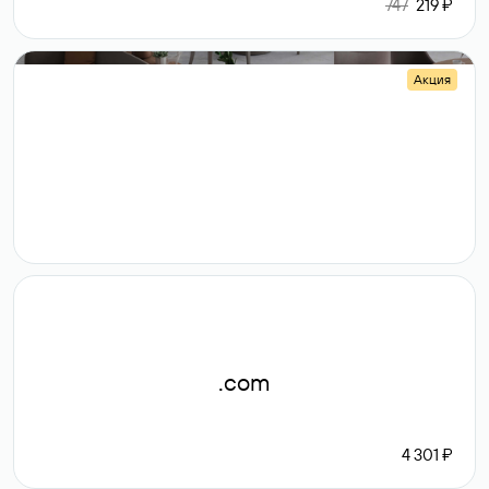
747
219 ₽
Акция
.shop
14 982
189 ₽
.com
4 301 ₽