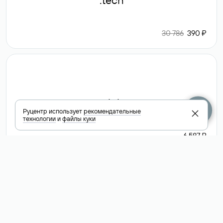
.tech
30 786
390 ₽
.club
Руцентр использует
рекомендательные
технологии
и
файлы куки
6 587 ₽
Посмотреть
все доменные
зоны