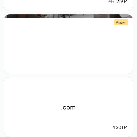
747
219 ₽
Акция
.shop
14 982
189 ₽
.com
4 301 ₽