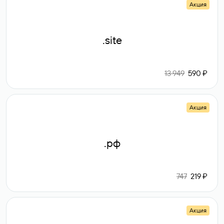
Акция
.site
13 949
590 ₽
Акция
.рф
747
219 ₽
Акция