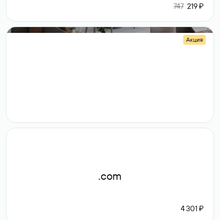
747
219 ₽
Акция
.shop
14 982
189 ₽
.com
4 301 ₽