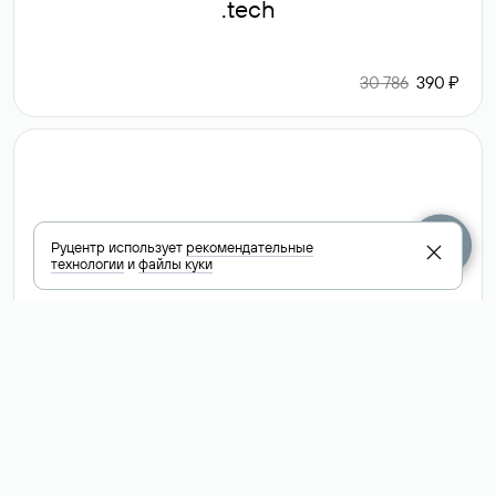
.tech
30 786
390 ₽
.club
Руцентр использует
рекомендательные
технологии
и
файлы куки
6 587 ₽
Посмотреть
все доменные
зоны