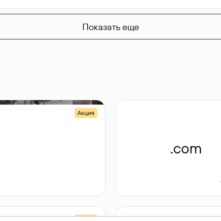
Показать еще
Акция
.shop
.com
14 982
189 ₽
Акция