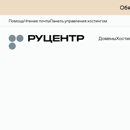
Обя
Помощь
Чтение почты
Панель управления хостингом
Домены
Хости
Регистрация до
Более 700 зон для выбора имени сайта.