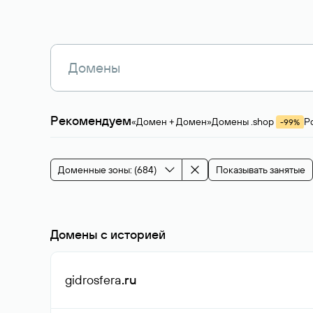
Рекомендуем
«Домен + Домен»
Домены .shop
Р
-99%
Магазины, услуги
Мода и стиль
Производ
Зарубежные домены
Каталог магазина 
Здоровье и спорт
Строительство и недв
Доменные зоны: (684)
Показывать занятые
События и мероприятия
Домены с историей
gidrosfera
.ru