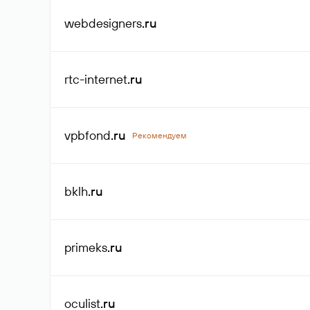
webdesigners
.ru
rtc-internet
.ru
vpbfond
.ru
Рекомендуем
bklh
.ru
primeks
.ru
oculist
.ru