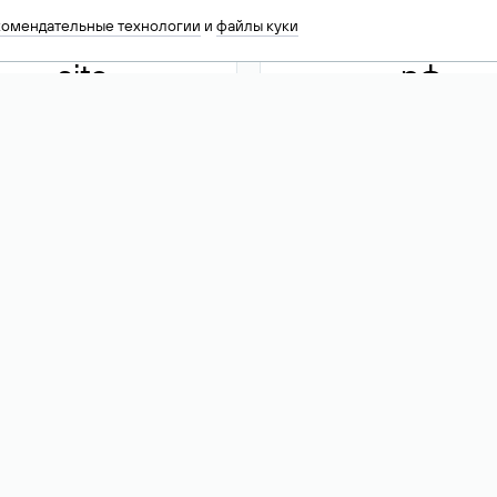
комендательные технологии
и
файлы куки
.site
.рф
13 949
590 ₽
74
Акция
.tech
.club
30 786
390 ₽