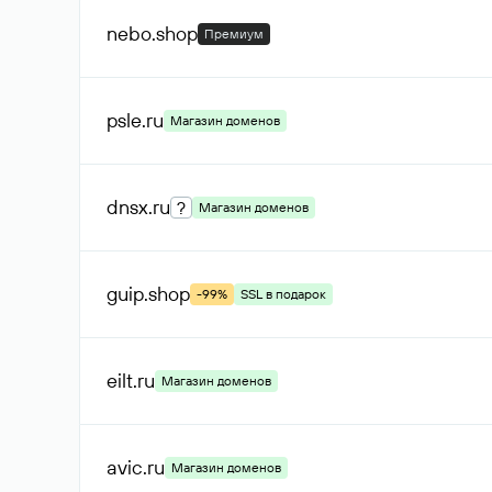
nebo
.shop
Премиум
psle
.ru
Магазин доменов
dnsx
.ru
?
Магазин доменов
guip
.shop
-99%
SSL в подарок
eilt
.ru
Магазин доменов
avic
.ru
Магазин доменов