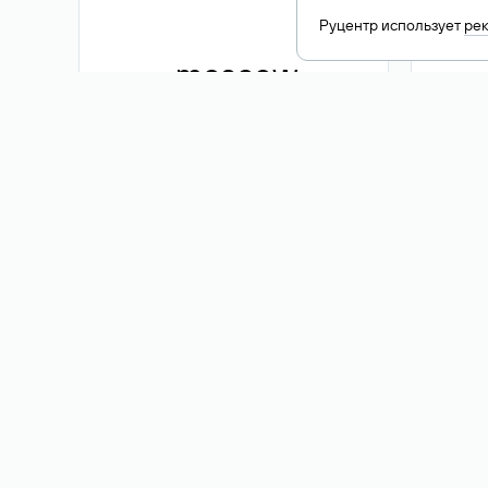
Руцентр использует
ре
.moscow
1 500 ₽
Акция
.me
3 353
1 389 ₽