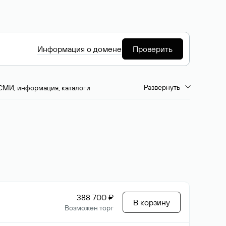
Информация о домене
Проверить
Развернуть
СМИ, информация, каталоги
емиум-домены
Путешествия и туризм
ство, развлечения
Кино, музыка, тв
да, напитки, рестораны
Цвета
388 700 ₽
В корзину
Возможен торг