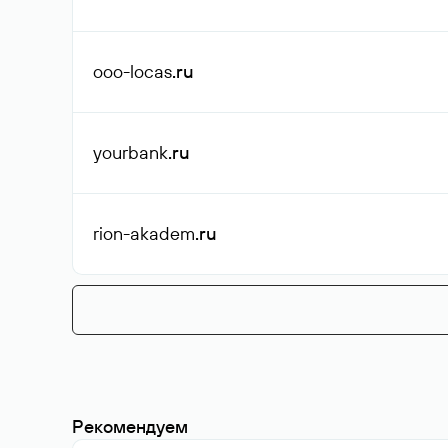
ooo-locas
.ru
yourbank
.ru
rion-akadem
.ru
Рекомендуем