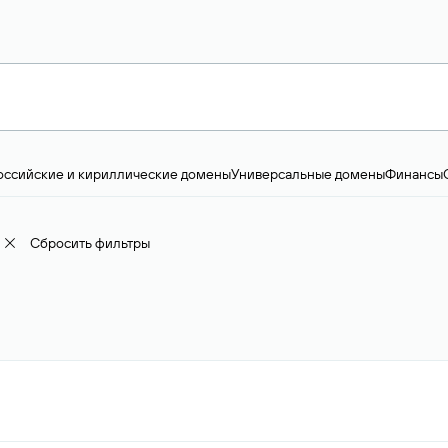
оссийские и кириллические домены
Универсальные домены
Финансы
ство и технологии
Общество и политика
IT
Географические домены
Пр
доменов
18+
Корпоративные домены
Наука, образование и карьера
Искус
ижимость
Семья, хобби, интересы
Реклама и консалтинг
Фото и видео
Е
Сбросить фильтры