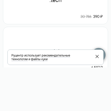
.tech
30 786
390 ₽
.club
Руцентр использует
рекомендательные
технологии
и
файлы куки
6 587 ₽
Посмотреть
все доменные
зоны