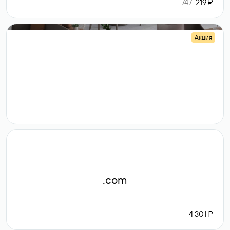
747
219 ₽
Акция
.shop
14 982
189 ₽
.com
4 301 ₽