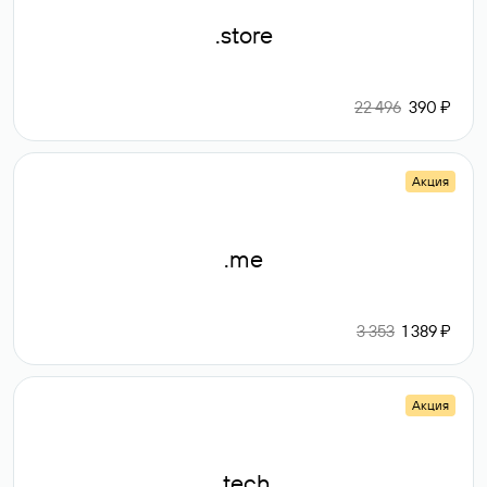
.store
22 496
390 ₽
Акция
.me
3 353
1 389 ₽
Акция
.tech