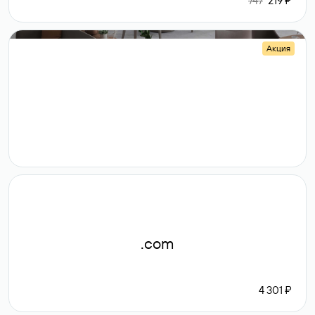
747
219 ₽
Акция
.shop
14 982
189 ₽
.com
4 301 ₽