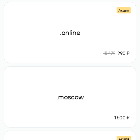
Акция
.online
15 479
290 ₽
.moscow
1 500 ₽
Акция