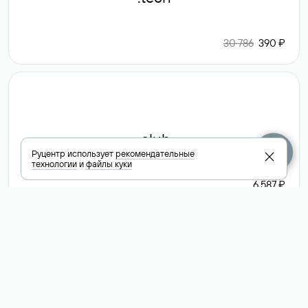
30 786
390 ₽
.club
Руцентр использует
рекомендательные
технологии
и
файлы куки
6 587 ₽
Посмотреть
все доменные
зоны