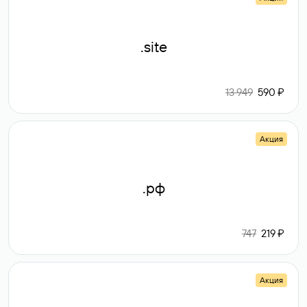
.site
13 949
590 ₽
Акция
.рф
747
219 ₽
Акция